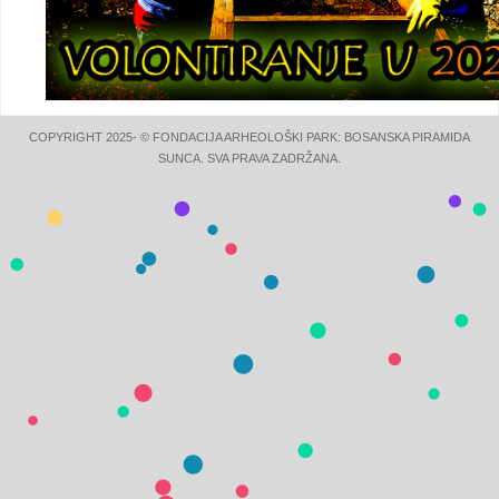
COPYRIGHT 2025- © FONDACIJA ARHEOLOŠKI PARK: BOSANSKA PIRAMIDA
SUNCA. SVA PRAVA ZADRŽANA.