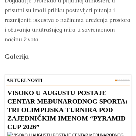
Događaj je protekao u prijatnoj atmosferi, a
prisutni su imali priliku postavljati pitanja i
razmijeniti iskustva o načinima uređenja prostora
i očuvanja unutrašnjeg mira u savremenom
načinu života.
Galerija
AKTUELNOSTI
VISOKO U AUGUSTU POSTAJE
B
CENTAR MEĐUNARODNOG SPORTA:
TRI OLIMPIJSKA TURNIRA POD
ZAJEDNIČKIM IMENOM “PYRAMID
CUP 2026”