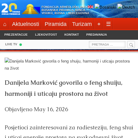
Skip
FONDACIJA ARHEOLOŠKI PARK:
to
BOSANSKA PIRAMIDA SUNCA
VISOKO, BOSNA I HERCEGOVINA
content
⌂
Aktuelnosti
Piramida
Turizam
⌖
☰
PREZENTACIJE
LJEKOVITOST
KONTAKT
PREDAVANJA
Sea
Search
LIVE TV
for:
Danijela Marković govorila o feng shuiju,
harmoniji i uticaju prostora na život
Objavljeno
May 16, 2026
Posjetioci zainteresovani za radiesteziju, feng shui
i uticaj energije prostora na svakodnevni život