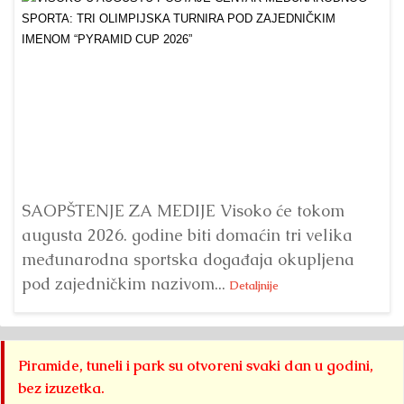
Dr
Bu
ve
SAOPŠTENJE ZA MEDIJE Visoko će tokom
augusta 2026. godine biti domaćin tri velika
međunarodna sportska događaja okupljena
pod zajedničkim nazivom...
Detaljnije
Piramide, tuneli i park su otvoreni svaki dan u godini,
bez izuzetka.