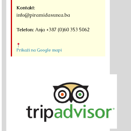
Kontakt:
info@piramidasunca.ba
Telefon:
Anja +387 (0)60 353 5062
Prikaži na Google mapi
onterka iz
Ponagar
Moćna
Promocija
Putevima
tralije: U
donosi
energetska
knjige o
Bogumila u
oko se
hinduističku
lokacija:
Plejadama na
Visokom
aćam svake
tradiciju
Proviralkata,
bugarskom
2027.
dine
Vijetnamu
Iljač,
jeziku
Bugarska