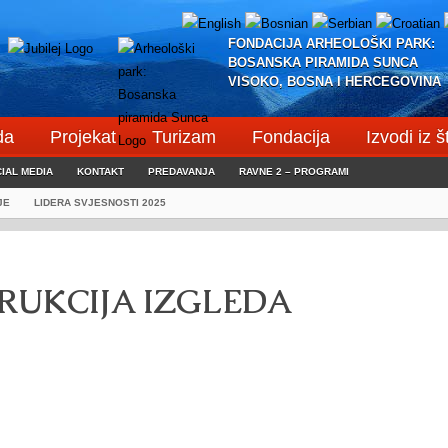
FONDACIJA ARHEOLOŠKI PARK:
BOSANSKA PIRAMIDA SUNCA
VISOKO, BOSNA I HERCEGOVINA
da
Projekat
Turizam
Fondacija
Izvodi iz 
IAL MEDIA
KONTAKT
PREDAVANJA
RAVNE 2 – PROGRAMI
JE
LIDERA SVJESNOSTI 2025
TRUKCIJA IZGLEDA