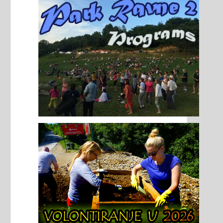
ramida.
oz...
taljnije