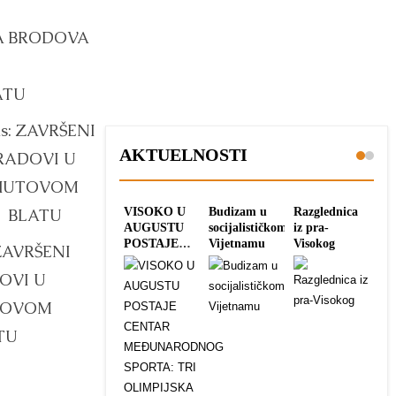
DA BRODOVA
ATU
AKTUELNOSTI
VISOKO U
Budizam u
Razglednica
Vol
AUGUSTU
socijalističkom
iz pra-
Aus
POSTAJE
Vijetnamu
Visokog
Vis
ZAVRŠENI
CENTAR
vr
MEĐUNARODNOG
go
OVI U
SPORTA:
TOVOM
TRI
OLIMPIJSKA
TU
TURNIRA
POD
ZAJEDNIČKIM
IMENOM