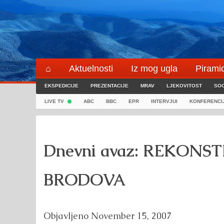
Skip
to
content
⌂
Aktuelnosti
Iz mog ugla
Pirami
EKSPEDICIJE
Blogeri
PREZENTACIJE
⌖
MRAV
LJEKOVITOST
SOC
LIVE TV
ABC
BBC
EPR
INTERVJUI
KONFERENCI
Dnevni avaz: REKONS
BRODOVA
Objavljeno
November 15, 2007