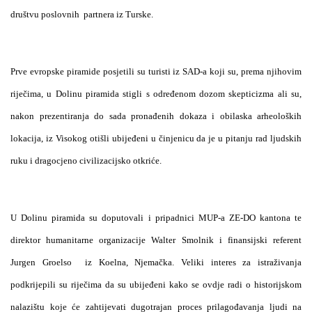
društvu poslovnih
partnera iz Turske.
Prve evropske piramide posjetili su turisti iz SAD-a koji su, prema njihovim
riječima, u Dolinu piramida stigli s određenom dozom skepticizma ali su,
nakon prezentiranja do sada pronađenih dokaza i obilaska arheoloških
lokacija, iz Visokog otišli ubijeđeni u činjenicu da je u pitanju rad ljudskih
ruku i dragocjeno civilizacijsko otkriće.
U Dolinu piramida su doputovali i pripadnici MUP-a ZE-DO kantona te
direktor humanitarne organizacije Walter Smolnik i finansijski referent
Jurgen Groelso iz Koelna, Njemačka. Veliki interes za istraživanja
podkrijepili su riječima da su ubijeđeni kako se ovdje radi o historijskom
nalazištu koje će zahtijevati dugotrajan proces prilagođavanja ljudi na