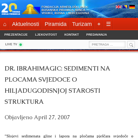
Skip
FONDACIJA ARHEOLOŠKI PARK:
to
BOSANSKA PIRAMIDA SUNCA
VISOKO, BOSNA I HERCEGOVINA
content
⌂
Aktuelnosti
Piramida
Turizam
⌖
☰
PREZENTACIJE
LJEKOVITOST
KONTAKT
PREDAVANJA
Sea
Search
LIVE TV
for:
DR. IBRAHIMAGIC: SEDIMENTI NA
PLOCAMA SVJEDOCE O
HILJADUGODISNJOJ STAROSTI
STRUKTURA
Objavljeno
April 27, 2007
“Slojevi sedimenata gline i lapora na pločama pješčara svjedoče o