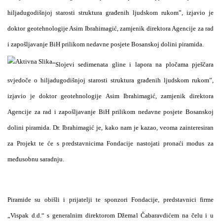
hiljadugodišnjoj starosti struktura građenih ljudskom rukom”, izjavio je
doktor geotehnologije Asim Ibrahimagić, zamjenik direktora Agencije za rad
i zapošljavanje BiH prilikom nedavne posjete Bosanskoj dolini piramida.
“Slojevi sedimenata gline i lapora na pločama pješčara
svjedoče o hiljadugodišnjoj starosti struktura građenih ljudskom rukom”,
izjavio je doktor geotehnologije Asim Ibrahimagić, zamjenik direktora
Agencije za rad i zapošljavanje BiH prilikom nedavne posjete Bosanskoj
dolini piramida. Dr. Ibrahimagić je, kako nam je kazao, veoma zainteresiran
za Projekt te će s predstavnicima Fondacije nastojati pronaći modus za
međusobnu saradnju.
Piramide su obišli i prijatelji te sponzori Fondacije, predstavnici firme
„Vispak d.d.“ s generalnim direktorom Džemal Čabaravdićem na čelu i u