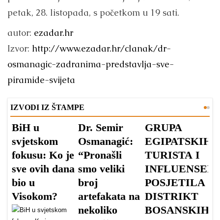
petak, 28. listopada, s početkom u 19 sati.
autor:
ezadar.hr
Izvor:
http://www.ezadar.hr/clanak/dr-
osmanagic-zadranima-predstavlja-sve-
piramide-svijeta
IZVODI IZ ŠTAMPE
BiH u
Dr. Semir
GRUPA
G
svjetskom
Osmanagić:
EGIPATSKIH
J
fokusu: Ko je
“Pronašli
TURISTA I
P
sve ovih dana
smo veliki
INFLUENSER
B
bio u
broj
POSJETILA
P
Visokom?
artefakata na
DISTRIKT
S
nekoliko
BOSANSKIH
O