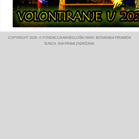
COPYRIGHT 2025- © FONDACIJA ARHEOLOŠKI PARK: BOSANSKA PIRAMIDA
SUNCA. SVA PRAVA ZADRŽANA.