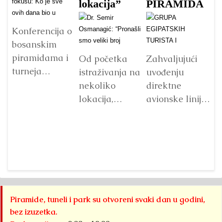
lokacija”
PIRAMIDA
o
n
ju
Konferencija o
bosanskim
s
piramidama i
r
Od početka
Zahvaljujući
turneja
istraživanja na
uvođenju
povodom
nekoliko
direktne
ljetnog
lokacija,
avionske linije
solsticija
Fondacija
između
Ci
Visoko i
“Arheološki
Sarajeva i
je
Distrikt
park:
Kaira, grupa
is
bosanskih
Bosanska
egipatskih
r
piramida bili
piramida
posjetilaca,
i 
su domaćini
Sunca” je
među kojima i
p
devete po
pronašla veliki
njihovi
is
Piramide, tuneli i park su otvoreni svaki dan u godini,
redu...
broj artefakata
influenseri,
Detaljnije
p
bez izuzetka.
i sličnih
boravi u našoj...
sv