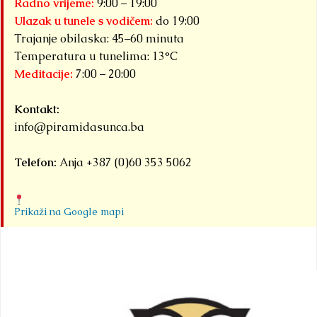
Radno vrijeme:
9:00 – 19:00
stvari....
sa
Detaljnije
Detaljnije
Ulazak u tunele s vodičem:
do 19:00
su
Trajanje obilaska: 45–60 minuta
o
Temperatura u tunelima: 13°C
Meditacije:
7:00 – 20:00
ko
Det
Kontakt:
info@piramidasunca.ba
Telefon:
Anja +387 (0)60 353 5062
Prikaži na Google mapi