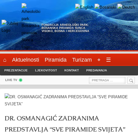
Skip
to
content
FONDACIJA ARHEOLOŠKI PARK:
BOSANSKA PIRAMIDA SUNCA
VISOKO, BOSNA I HERCEGOVINA
⌂
Aktuelnosti
Piramida
Turizam
⌖
☰
PREZENTACIJE
LJEKOVITOST
KONTAKT
PREDAVANJA
Sea
Search
LIVE TV
for:
DR. OSMANAGIĆ ZADRANIMA
PREDSTAVLJA “SVE PIRAMIDE SVIJETA”