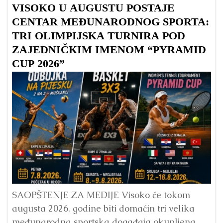
VISOKO U AUGUSTU POSTAJE
B
CENTAR MEĐUNARODNOG SPORTA:
TRI OLIMPIJSKA TURNIRA POD
ZAJEDNIČKIM IMENOM “PYRAMID
CUP 2026”
Dr
Bu
ve
SAOPŠTENJE ZA MEDIJE Visoko će tokom
augusta 2026. godine biti domaćin tri velika
međunarodna sportska događaja okupljena