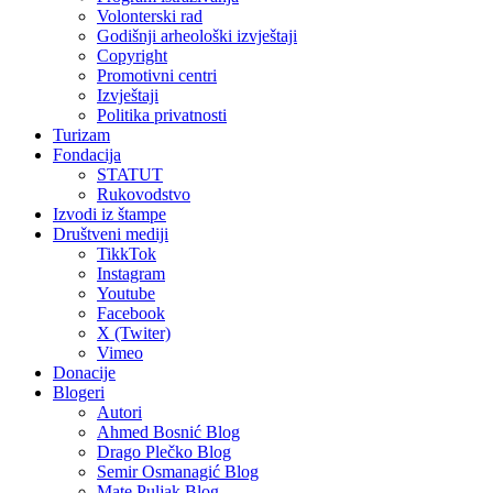
Volonterski rad
Godišnji arheološki izvještaji
Copyright
Promotivni centri
Izvještaji
Politika privatnosti
Turizam
Fondacija
STATUT
Rukovodstvo
Izvodi iz štampe
Društveni mediji
TikkTok
Instagram
Youtube
Facebook
X (Twiter)
Vimeo
Donacije
Blogeri
Autori
Ahmed Bosnić Blog
Drago Plečko Blog
Semir Osmanagić Blog
Mate Puljak Blog