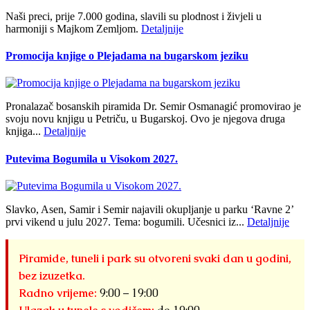
Naši preci, prije 7.000 godina, slavili su plodnost i živjeli u
harmoniji s Majkom Zemljom.
Detaljnije
Promocija knjige o Plejadama na bugarskom jeziku
Pronalazač bosanskih piramida Dr. Semir Osmanagić promovirao je
svoju novu knjigu u Petriču, u Bugarskoj. Ovo je njegova druga
knjiga...
Detaljnije
Putevima Bogumila u Visokom 2027.
Slavko, Asen, Samir i Semir najavili okupljanje u parku ‘Ravne 2’
prvi vikend u julu 2027. Tema: bogumili. Učesnici iz...
Detaljnije
Piramide, tuneli i park su otvoreni svaki dan u godini,
bez izuzetka.
Radno vrijeme:
9:00 – 19:00