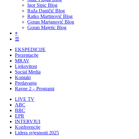
Igor Sipic Blog
Ruža Daničić Blog
Ratko Martinović Blog
Goran Marjanović Blog
Goran Majetic Blog
⌖
☰
EKSPEDICIJE
Prezentacije
MRAV
Ljekovitost
Social Media
Kontakt
Predavanja
Ravne 2 – Programi
LIVE TV
ABC
BBC
EPR
INTERVJUI
Konferencije
Lidera svjesnosti 2025