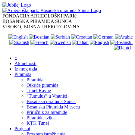
Skip
to
content
FONDACIJA ARHEOLOŠKI PARK:
BOSANSKA PIRAMIDA SUNCA
VISOKO, BOSNA I HERCEGOVINA
⌂
Aktuelnosti
Iz mog ugla
Piramida
Piramida
Otkriće piramide
Tunel Ravne
“Tumulus” u Vratnici
Bosanska piramida Sunca
Bosanska Piramida Mjeseca
Priručnik za piramide
Piramide svijeta
KTK Tunel
Projekat
Program istraživanja