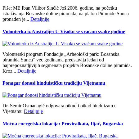
Piše: ME Iban Vilibor Sinčić Još 2006. godine, na početku
istraživanja Bosanske doline piramida, na platou Piramide Sunca
pronađen je...
Detaljnije
Volonterka iz Australije: U Visoko se vraćam svake godine
Volonterski program Fondacije „Arheološki park: Bosanska
piramida Sunca“ već godinama predstavlja jedan od
najprepoznatljivijih segmenata projekta Bosanske doline piramida.
Kroz...
Detaljnije
Ponagar donosi hinduističku tradiciju Vijetnamu
Dr. Semir Osmanagić odgovara otkud i otkad hinduizam u
Vijetnamu
Detaljnije
Moćna energetska lokacija: Proviralkata, Iljač, Bugarska