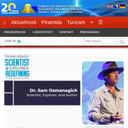
Skip
FONDACIJA ARHEOLOŠKI PARK:
to
BOSANSKA PIRAMIDA SUNCA
VISOKO, BOSNA I HERCEGOVINA
content
⌂
Aktuelnosti
Piramida
Turizam
⌖
☰
PREZENTACIJE
LJEKOVITOST
KONTAKT
PREDAVANJA
Sea
Search
LIVE TV
for: