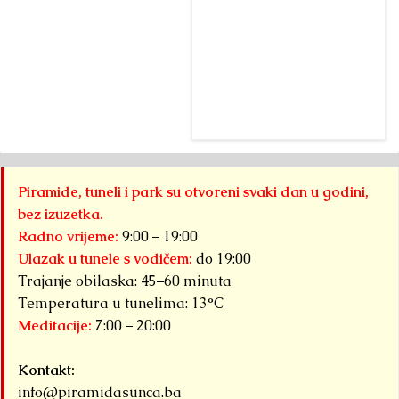
i Distrikt bosanskih
p
piramida bili su
pi
domaćini devete po
pr
redu...
ar
Detaljnije
st
Piramide, tuneli i park su otvoreni svaki dan u godini,
bez izuzetka.
Radno vrijeme:
9:00 – 19:00
Ulazak u tunele s vodičem:
do 19:00
Trajanje obilaska: 45–60 minuta
Temperatura u tunelima: 13°C
Meditacije:
7:00 – 20:00
Kontakt:
info@piramidasunca.ba