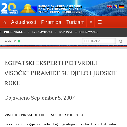
Skip
FONDACIJA ARHEOLOŠKI PARK:
to
BOSANSKA PIRAMIDA SUNCA
VISOKO, BOSNA I HERCEGOVINA
content
⌂
Aktuelnosti
Piramida
Turizam
⌖
☰
PREZENTACIJE
LJEKOVITOST
KONTAKT
PREDAVANJA
Sea
Search
LIVE TV
for:
EGIPATSKI EKSPERTI POTVRDILI:
VISOČKE PIRAMIDE SU DJELO LJUDSKIH
RUKU
Objavljeno
September 5, 2007
VISOČKE PIRAMIDE DJELO SU LJUDSKIH RUKU
Ekspertski tim egipatskih arheologa i geologa potvrdio da se u BiH nalazi