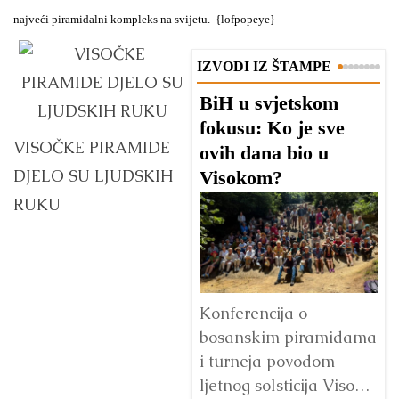
najveći piramidalni kompleks na svijetu. {lofpopeye}
IZVODI IZ ŠTAMPE
BiH u svjetskom
D
fokusu: Ko je sve
O
VISOČKE PIRAMIDE
ovih dana bio u
“
DJELO SU LJUDSKIH
Visokom?
b
n
RUKU
Konferencija o
bosanskim piramidama
Od
i turneja povodom
na
ljetnog solsticija Visoko
Fo