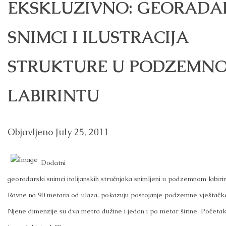
EKSKLUZIVNO: GEORADA
SNIMCI I ILUSTRACIJA
STRUKTURE U PODZEMN
LABIRINTU
Objavljeno
July 25, 2011
Dodatni
georadarski snimci italijanskih stručnjaka snimljeni u podzemnom labiri
Ravne na 90 metara od ulaza, pokazuju postojanje podzemne vještačke
Njene dimenzije su dva metra dužine i jedan i po metar širine. Početa