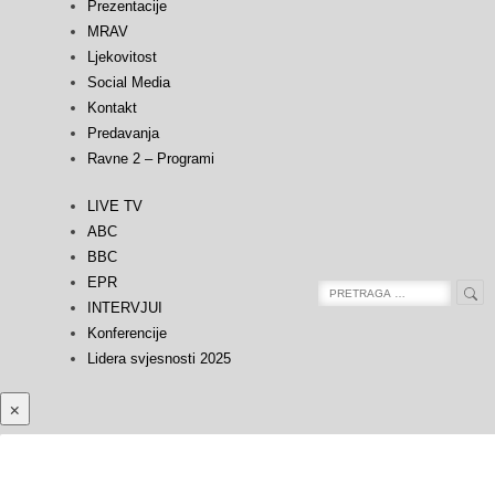
Prezentacije
MRAV
Ljekovitost
Social Media
Kontakt
Predavanja
Ravne 2 – Programi
LIVE TV
ABC
BBC
EPR
Sea
Search
INTERVJUI
for:
Konferencije
Lidera svjesnosti 2025
×