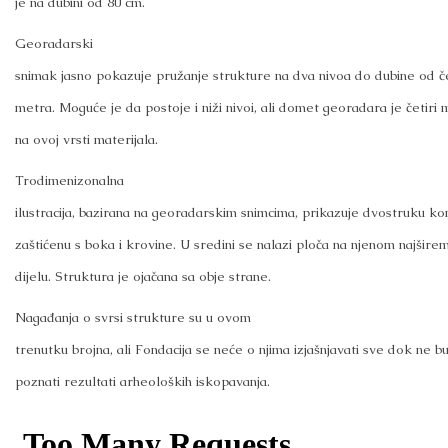
je na dubini od 80 cm.
Georadarski
snimak jasno pokazuje pružanje strukture na dva nivoa do dubine od če
metra. Moguće je da postoje i niži nivoi, ali domet georadara je četiri 
na ovoj vrsti materijala.
Trodimenizonalna
ilustracija, bazirana na georadarskim snimcima, prikazuje dvostruku k
zaštićenu s boka i krovine. U sredini se nalazi ploča na njenom najšire
dijelu. Struktura je ojačana sa obje strane.
Nagađanja o svrsi strukture su u ovom
trenutku brojna, ali Fondacija se neće o njima izjašnjavati sve dok ne b
poznati rezultati arheoloških iskopavanja.