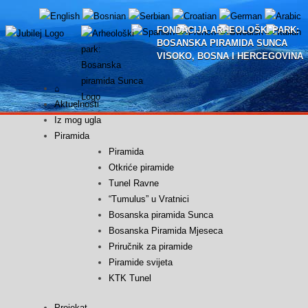
Skip
to
FONDACIJA ARHEOLOŠKI PARK:
content
BOSANSKA PIRAMIDA SUNCA
VISOKO, BOSNA I HERCEGOVINA
⌂
Aktuelnosti
Iz mog ugla
Piramida
Piramida
Otkriće piramide
Tunel Ravne
“Tumulus” u Vratnici
Bosanska piramida Sunca
Bosanska Piramida Mjeseca
Priručnik za piramide
Piramide svijeta
KTK Tunel
Projekat