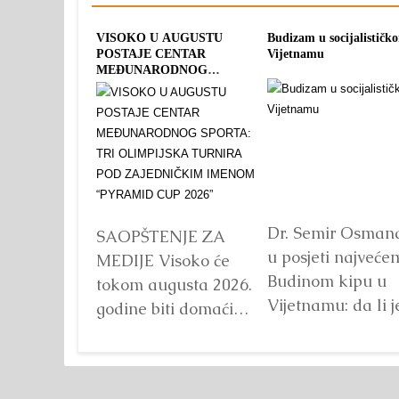
VISOKO U AUGUSTU
Budizam u socijalističk
POSTAJE CENTAR
Vijetnamu
MEĐUNARODNOG
SPORTA: TRI OLIMPIJSKA
TURNIRA POD
ZAJEDNIČKIM IMENOM
“PYRAMID CUP 2026”
Dr. Semir Osman
SAOPŠTENJE ZA
u posjeti najveće
MEDIJE Visoko će
Budinom kipu u
tokom augusta 2026.
Vijetnamu: da li j
godine biti domaćin
važna veličina?
tri velika
Detaljnije
međunarodna
sportska događaja