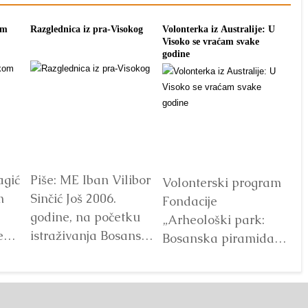
om
Razglednica iz pra-Visokog
Volonterka iz Australije: U
Pon
Visoko se vraćam svake
tra
godine
agić
Piše: ME Iban Vilibor
Dr
Volonterski program
m
Sinčić Još 2006.
od
Fondacije
godine, na početku
ot
„Arheološki park:
e
istraživanja Bosanske
V
Bosanska piramida
doline piramida, na
Sunca“ već godinama
platou Piramide
predstavlja jedan od
Sunca pronađen je...
najprepoznatljivijih