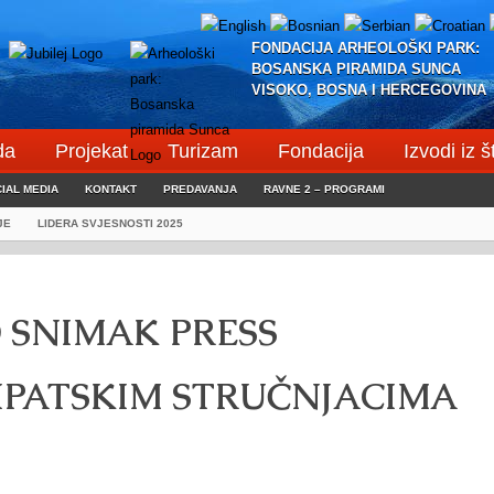
FONDACIJA ARHEOLOŠKI PARK:
BOSANSKA PIRAMIDA SUNCA
VISOKO, BOSNA I HERCEGOVINA
da
Projekat
Turizam
Fondacija
Izvodi iz 
IAL MEDIA
KONTAKT
PREDAVANJA
RAVNE 2 – PROGRAMI
JE
LIDERA SVJESNOSTI 2025
 SNIMAK PRESS
IPATSKIM STRUČNJACIMA