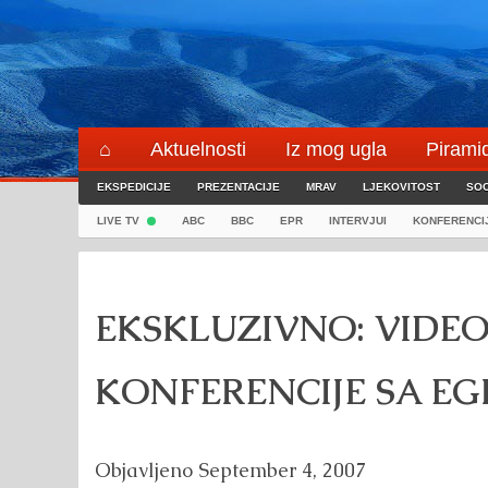
Skip
to
content
⌂
Aktuelnosti
Iz mog ugla
Pirami
EKSPEDICIJE
Blogeri
PREZENTACIJE
⌖
MRAV
LJEKOVITOST
SOC
LIVE TV
ABC
BBC
EPR
INTERVJUI
KONFERENCI
EKSKLUZIVNO: VIDEO
KONFERENCIJE SA EG
Objavljeno
September 4, 2007