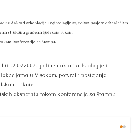
godine doktori arheologije i egiptologije su, nakon posjete arheološkim
enih struktura građenih ljudskom rukom.
 tokom konferencije za štampu.
ju 02.09.2007. godine doktori arheologije i
 lokacijama u Visokom, potvrdili postojanje
udskom rukom.
atskih eksperata tokom konferencije za štampu.