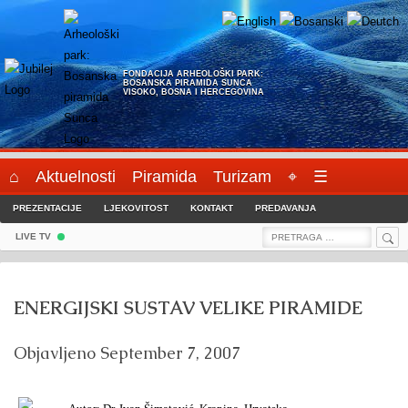
Skip
to
content
FONDACIJA ARHEOLOŠKI PARK:
BOSANSKA PIRAMIDA SUNCA
VISOKO, BOSNA I HERCEGOVINA
⌂
Aktuelnosti
Piramida
Turizam
⌖
☰
PREZENTACIJE
LJEKOVITOST
KONTAKT
PREDAVANJA
Sea
Search
LIVE TV
for:
ENERGIJSKI SUSTAV VELIKE PIRAMIDE
Objavljeno
September 7, 2007