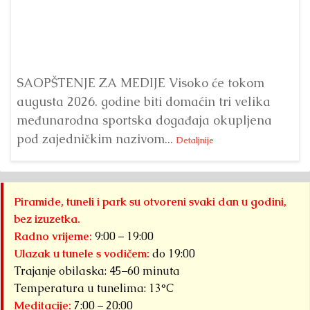
Dr
Bu
ve
SAOPŠTENJE ZA MEDIJE Visoko će tokom
augusta 2026. godine biti domaćin tri velika
međunarodna sportska događaja okupljena
pod zajedničkim nazivom...
Detaljnije
Piramide, tuneli i park su otvoreni svaki dan u godini,
bez izuzetka.
Radno vrijeme:
9:00 – 19:00
Ulazak u tunele s vodičem:
do 19:00
Trajanje obilaska: 45–60 minuta
Temperatura u tunelima: 13°C
Meditacije:
7:00 – 20:00