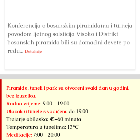
Konferencija o bosanskim piramidama i turneja
Od
povodom ljetnog solsticija Visoko i Distrikt
Fo
bosanskih piramida bili su domaćini devete po
Su
redu...
sl
Detaljnije
Piramide, tuneli i park su otvoreni svaki dan u godini,
bez izuzetka.
Radno vrijeme:
9:00 – 19:00
Ulazak u tunele s vodičem:
do 19:00
Trajanje obilaska: 45–60 minuta
Temperatura u tunelima: 13°C
Meditacije:
7:00 – 20:00