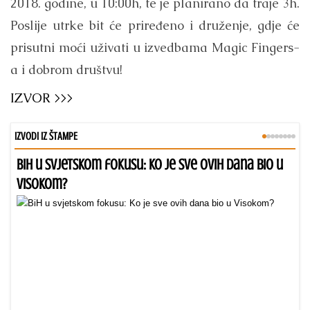
2018. godine, u 10:00h, te je planirano da traje 3h.
Poslije utrke bit će priređeno i druženje, gdje će
prisutni moći uživati u izvedbama Magic Fingers-
a i dobrom društvu!
IZVOR >>>
IZVODI IZ ŠTAMPE
BiH u svjetskom fokusu: Ko je sve ovih dana bio u
Dr
Visokom?
ar