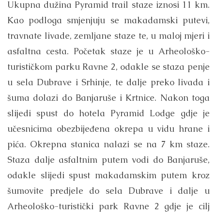
Ukupna dužina Pyramid trail staze iznosi 11 km.
Kao podloga smjenjuju se makadamski putevi,
travnate livade, zemljane staze te, u maloj mjeri i
asfaltna cesta. Početak staze je u Arheološko-
turističkom parku Ravne 2, odakle se staza penje
u sela Dubrave i Srhinje, te dalje preko livada i
šuma dolazi do Banjaruše i Krtnice. Nakon toga
slijedi spust do hotela Pyramid Lodge gdje je
učesnicima obezbijeđena okrepa u vidu hrane i
pića. Okrepna stanica nalazi se na 7 km staze.
Staza dalje asfaltnim putem vodi do Banjaruše,
odakle slijedi spust makadamskim putem kroz
šumovite predjele do sela Dubrave i dalje u
Arheološko-turistički park Ravne 2 gdje je cilj