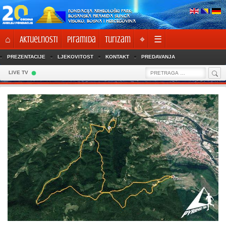
Skip
FONDACIJA ARHEOLOŠKI PARK:
to
BOSANSKA PIRAMIDA SUNCA
VISOKO, BOSNA I HERCEGOVINA
content
⌂
Aktuelnosti
Piramida
Turizam
⌖
☰
PREZENTACIJE
LJEKOVITOST
KONTAKT
PREDAVANJA
Sea
Search
LIVE TV
for: