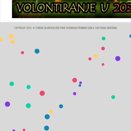
COPYRIGHT 2025- © FONDACIJA ARHEOLOŠKI PARK: BOSANSKA PIRAMIDA SUNCA. SVA PRAVA ZADRŽANA.