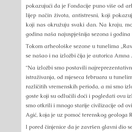
pokazujući da je Fondacije puno više od arh
lijep način života, antistresni, koji pok
koji nas okružuju svaki dan. Na kraju, mo
godina naša najuspješnija sezona i godina 
Tokom arheološke sezone u tunelima „Ravne
se našao i na izložbi čija je autorica Amna
“Na izložbi smo postavili najreprezentativn
istraživanja, od mjeseca februara u tunelim
različitih vremenskih perioda, a mi smo izl
goste koji su odlučili doći i pogledati ovu i
smo otkrili i mnogo starije civilizacije od o
Agić, koja je uz pomoć terenskog geologa R
I pored činjenice da je završen glavni dio 