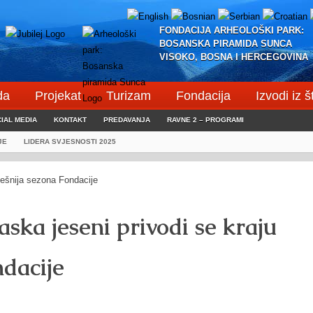
FONDACIJA ARHEOLOŠKI PARK:
BOSANSKA PIRAMIDA SUNCA
VISOKO, BOSNA I HERCEGOVINA
da
Projekat
Turizam
Fondacija
Izvodi iz 
IAL MEDIA
KONTAKT
PREDAVANJA
RAVNE 2 – PROGRAMI
JE
LIDERA SVJESNOSTI 2025
ska jeseni privodi se kraju
ndacije