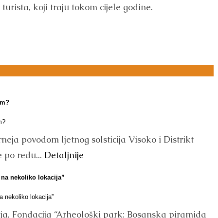
 turista, koji traju tokom cijele godine.
om?
eja povodom ljetnog solsticija Visoko i Distrikt
 po redu...
Detaljnije
 na nekoliko lokacija”
ija, Fondacija “Arheološki park: Bosanska piramida