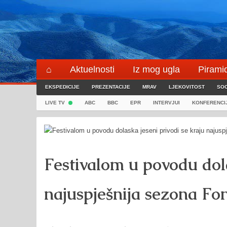
Skip
to
content
⌂
Aktuelnosti
Iz mog ugla
Pirami
EKSPEDICIJE
Blogeri
PREZENTACIJE
⌖
MRAV
LJEKOVITOST
SOC
LIVE TV
ABC
BBC
EPR
INTERVJUI
KONFERENCI
Festivalom u povodu dola
najuspješnija sezona Fo