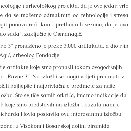
eologije i arheološkog projekta, da je ovo jedan vrlo
azuje da se možemo odmaknuti od tehnologije i stresa
gu ponovo reći, kao i prethodnih sezona, da je ova
do sada”, zaključio je Osmanagić.
 3“ pronađeno je preko 3.000 artifakata, a dio njih
 Agić, arheolog Fondacije.
ije artifakte koje smo pronašli tokom ovogodišnjih
a „Ravne 3“. Na izložbi se mogu vidjeti predmeti iz
ožili najljepše i najprivlačnije predmete za naše
zložbu. Što se tiče samih otkrića, imamo indikacije da
vih koje smo predstavili na izložbi”, kazala nam je
icharda Hoyla postavila ovu interesantnu izložbu.
sezone, u Visokom i Bosanskoj dolini piramida