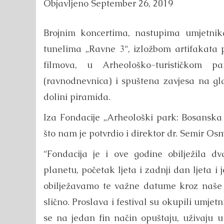
Objavljeno
September 26, 2019
Brojnim koncertima, nastupima umjetnika
tunelima „Ravne 3“, izložbom artifakata
filmova, u Arheološko-turističkom pa
(ravnodnevnica) i spuštena zavjesa na gla
dolini piramida.
Iza Fondacije „Arheološki park: Bosanska 
što nam je potvrdio i direktor dr. Semir Os
“Fondacija je i ove godine obilježila
planetu, početak ljeta i zadnji dan ljeta i
obilježavamo te važne datume kroz naše i
slično. Proslava i festival su okupili umjetni
se na jedan fin način opuštaju, uživaju