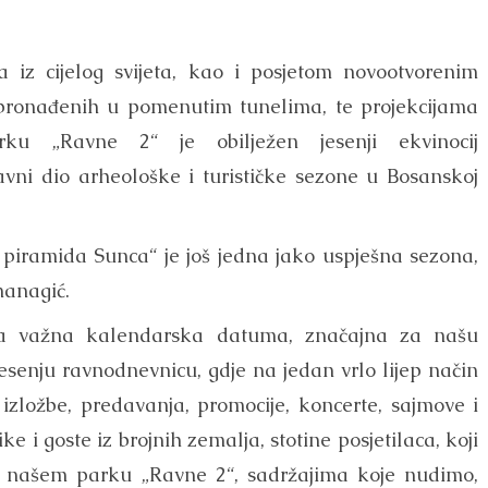
 iz cijelog svijeta, kao i posjetom novootvorenim
 pronađenih u pomenutim tunelima, te projekcijama
rku „Ravne 2“ je obilježen jesenji ekvinocij
vni dio arheološke i turističke sezone u Bosanskoj
piramida Sunca“ je još jedna jako uspješna sezona,
managić.
 dva važna kalendarska datuma, značajna za našu
 jesenju ravnodnevnicu, gdje na jedan vrlo lijep način
zložbe, predavanja, promocije, koncerte, sajmove i
ke i goste iz brojnih zemalja, stotine posjetilaca, koji
 u našem parku „Ravne 2“, sadržajima koje nudimo,