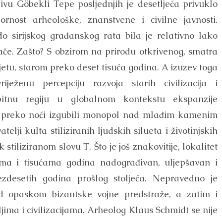
ivu Göbekli Tepe posljednjih je desetljeća privuklo
rnost arheološke, znanstvene i civilne javnosti.
do sirijskog građanskog rata bila je relativno lako
ivače. Zašto? S obzirom na prirodu otkrivenog, smatra
vijetu, starom preko deset tisuća godina. A izuzev toga
ježenu percepciju razvoja starih civilizacija i
 bitnu regiju u globalnom kontekstu ekspanzije
 su preko noći izgubili monopol nad mlađim kamenim
telji kulta stiliziranih ljudskih silueta i životinjskih
stiliziranom slovu T. Što je još znakovitije, lokalitet
ama i tisućama godina nadograđivan, uljepšavan i
ezdesetih godina prošlog stoljeća. Nepravedno je
od opaskom bizantske vojne predstraže, a zatim i
ima i civilizacijama. Arheolog Klaus Schmidt se nije