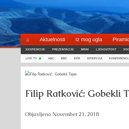
Skip
to
content
⌂
Aktuelnosti
Iz mog ugla
Pirami
EKSPEDICIJE
Blogeri
PREZENTACIJE
⌖
MRAV
LJEKOVITOST
SOC
LIVE TV
ABC
BBC
EPR
INTERVJUI
KONFERENCI
Filip Ratković: Gobekli 
Objavljeno
November 21, 2018