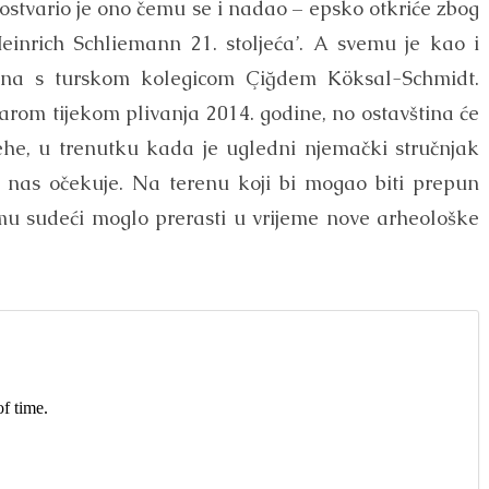
stvario je ono čemu se i nadao – epsko otkriće zbog
Heinrich Schliemann 21. stoljeća’. A svemu je kao i
 ona s turskom kolegicom Çiğdem Köksal-Schmidt.
arom tijekom plivanja 2014. godine, no ostavština će
ehe, u trenutku kada je ugledni njemački stručnjak
o nas očekuje. Na terenu koji bi mogao biti prepun
mu sudeći moglo prerasti u vrijeme nove arheološke