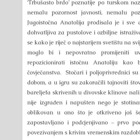
‘Trbušasto brdo’ poznatije po turskom naz
nemalu pozornost javnosti, nemalu pozo
Jugoistočna Anatolija prodisala je i sve 
dohvatljiva za pustolove i ozbiljne istraž
se kako je riječ o najstarijem svetištu na s
moglo bi i nepovratno promijeniti uvri
repozicionirati istočnu Anatoliju kao
čovječanstva. Stočari i poljoprivrednici
dobom, a u igru su zakoračili tajnoviti štova
bareljefa skrivenih u divovske klinove nalik 
nije izgrađen i napušten nego je stotin
oblikovan u ono što je otkriveno još š
zapostavljano i podcjenjivano – prvo p
povezivanjem s krivim vremenskim razdoblj