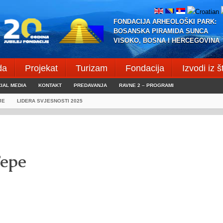
FONDACIJA ARHEOLOŠKI PARK:
BOSANSKA PIRAMIDA SUNCA
VISOKO, BOSNA I HERCEGOVINA
da
Projekat
Turizam
Fondacija
Izvodi iz 
IAL MEDIA
KONTAKT
PREDAVANJA
RAVNE 2 – PROGRAMI
JE
LIDERA SVJESNOSTI 2025
Tepe