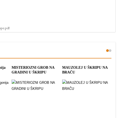
ope.pdf
nija
MISTERIOZNI GROB NA
MAUZOLEJ U ŠKRIPU NA
ME
GRADINI U ŠKRIPU
BRAČU
ŠK