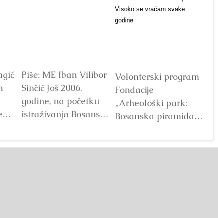
agić
Piše: ME Iban Vilibor
Dr
Volonterski program
m
Sinčić Još 2006.
od
Fondacije
godine, na početku
ot
„Arheološki park:
e
istraživanja Bosanske
V
Bosanska piramida
doline piramida, na
Sunca“ već godinama
platou Piramide
predstavlja jedan od
Sunca pronađen je...
najprepoznatljivijih
Detaljnije
segmenata projekta
Bosanske doline
piramida. Kroz...
Detaljnije