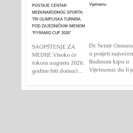
TURNIRA POD
ZAJEDNIČKIM IMENOM
“PYRAMID CUP 2026”
Dr. Semir Osman
SAOPŠTENJE ZA
u posjeti najveće
MEDIJE Visoko će
Budinom kipu u
tokom augusta 2026.
Vijetnamu: da li j
godine biti domaćin
važna veličina?
tri velika
Detaljnije
međunarodna
sportska događaja
okupljena pod
zajedničkim
nazivom...
Detaljnije