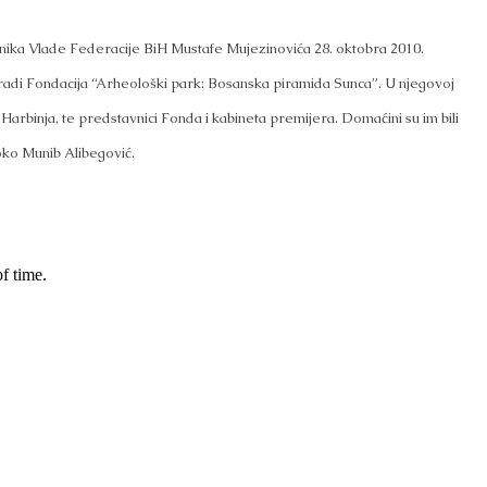
dnika Vlade Federacije BiH Mustafe Mujezinovića 28. oktobra 2010.
radi Fondacija “Arheološki park: Bosanska piramida Sunca”. U njegovoj
 Harbinja, te predstavnici Fonda i kabineta premijera. Domaćini su im bili
oko Munib Alibegović.