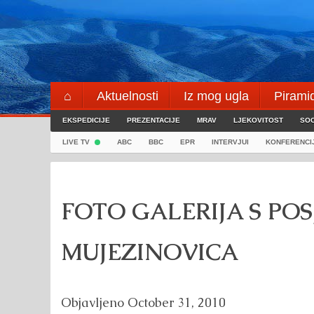
Skip
to
content
⌂
Aktuelnosti
Iz mog ugla
Pirami
EKSPEDICIJE
Blogeri
PREZENTACIJE
⌖
MRAV
LJEKOVITOST
SOC
LIVE TV
ABC
BBC
EPR
INTERVJUI
KONFERENCI
FOTO GALERIJA S POS
MUJEZINOVICA
Objavljeno
October 31, 2010