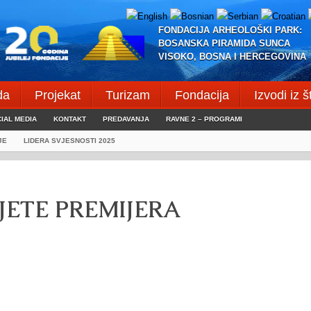
FONDACIJA ARHEOLOŠKI PARK:
BOSANSKA PIRAMIDA SUNCA
VISOKO, BOSNA I HERCEGOVINA
da
Projekat
Turizam
Fondacija
Izvodi iz 
IAL MEDIA
KONTAKT
PREDAVANJA
RAVNE 2 – PROGRAMI
JE
LIDERA SVJESNOSTI 2025
JETE PREMIJERA