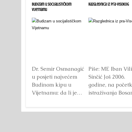
ijalističkom
Razglednica iz pra-Visokog
Volonterka iz Australije: 
se vraćam svake godine
ir Osmanagić
Piše: ME Iban Vilibor
Volonterski pr
i najvećem
Sinčić Još 2006.
Fondacije
 kipu u
godine, na početku
„Arheološki par
u: da li je
istraživanja Bosanske
Bosanska pira
ličina?
doline piramida, na
Sunca“ već god
je
platou Piramide
predstavlja jed
Sunca pronađen je...
najprepoznatljiv
Detaljnije
segmenata proj