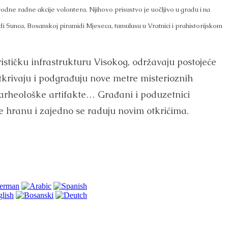
rodne radne akcije volontera. Njihovo prisustvo je uočljivo u gradu i na
i Sunca, Bosanskoj piramidi Mjeseca, tumulusu u Vratnici i prahistorijskom
rističku infrastrukturu Visokog, održavaju postojeće
krivaju i podgrađuju nove metre misterioznih
 arheološke artifakte… Građani i poduzetnici
 hranu i zajedno se raduju novim otkrićima.