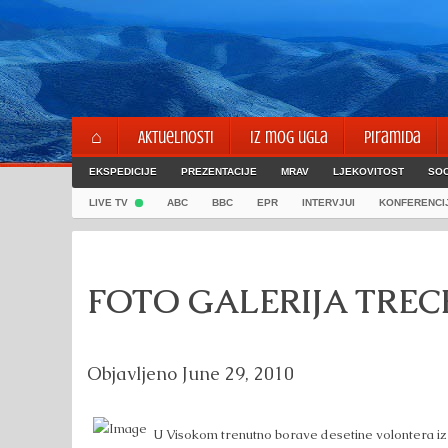
Skip
to
content
⌂
Aktuelnosti
Iz mog ugla
Piramida
EKSPEDICIJE
PREZENTACIJE
MRAV
LJEKOVITOST
SOC
LIVE TV
ABC
BBC
EPR
INTERVJUI
KONFERENCI
FOTO GALERIJA TREC
Objavljeno
June 29, 2010
U Visokom trenutno borave desetine volontera iz