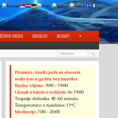
uštveni mediji
Donacije
Blogeri
⌖
Search
Search
for:
Piramide, tuneli i park su otvoreni
svaki dan u godini, bez izuzetka.
Radno vrijeme:
9:00 – 19:00
Ulazak u tunele s vodičem:
do 19:00
Trajanje obilaska: 45–60 minuta
Temperatura u tunelima: 13°C
Meditacije:
7:00 – 20:00