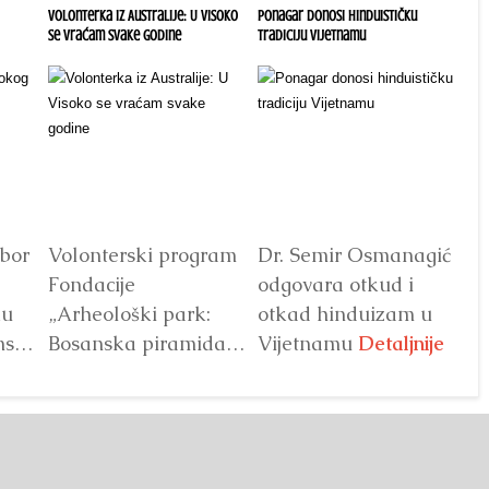
U Visoko
Ponagar donosi hinduističku
Moćna energetska lokacija:
P
tradiciju Vijetnamu
Proviralkata, Iljač, Bugarska
b
ogram
Dr. Semir Osmanagić
Naši preci, prije 7.000
odgovara otkud i
godina, slavili su
k:
otkad hinduizam u
plodnost i živjeli u
mida
Vijetnamu
Detaljnije
harmoniji s Majkom
inama
Zemljom.
Detaljnije
an od
ijih
ekta