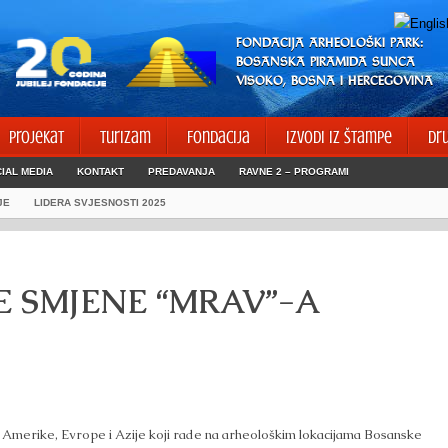
FONDACIJA ARHEOLOŠKI PARK:
BOSANSKA PIRAMIDA SUNCA
VISOKO, BOSNA I HERCEGOVINA
Projekat
Turizam
Fondacija
Izvodi iz štampe
Dr
IAL MEDIA
KONTAKT
PREDAVANJA
RAVNE 2 – PROGRAMI
JE
LIDERA SVJESNOSTI 2025
E SMJENE “MRAV”-A
 Amerike, Evrope i Azije koji rade na arheološkim lokacijama Bosanske