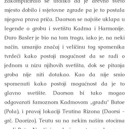
zakompliciralo se utoliko da je drevno sveto
mjesto dobilo i svjetovne zgrade pa je to postala
njegova prava priča. Daorson se najviše uklapa u
legende o grobu i svetištu Kadma i Harmonije.
Đuro Basler je bio na tom tragu, iako je, na neki
način, umanjio značaj i veličinu tog spomenika
tvrdeći kako postoji mogućnost da se radi o
jednom u nizu njihovih svetišta, dok se pitanja
groba nije niti dotakao. Kao da nije smio
spomenuti kako postoji mogućnost da je to
glavno svetište. Daorson bi tako mogao
odgovarati famoznom Kadmovom „gradu“ Butoe
(Pola), i pravoj lokaciji Teutina Rizona (Daorsi -
grč. Daorizo). Teutu su na nekim našim otocima