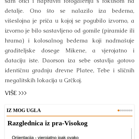
sam otići i napraviti fotogaleriju s fokusom na
detalje. Ono što se nalazilo iza bedema,
višeslojna je priča u kojoj se pogubilo izvorno, a
izvorno je bilo sastavljeno od gomile (piramide ili
hrama) i kolosalnog bedema koji nadmašuje
graditeljske dosege Mikene, a vjerojatno i
dataciju iste. Daorson iza sebe ostavlja gotovo
identičnu gradnju drevne Platee, Tebe i sličnih
megalitskih lokacija u Grčkoj.
VIŠE >>>
IZ MOG UGLA
Razglednica iz pra-Visokog
T