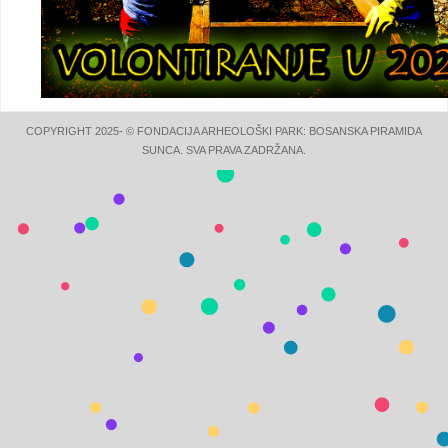
COPYRIGHT 2025- © FONDACIJA ARHEOLOŠKI PARK: BOSANSKA PIRAMIDA
SUNCA. SVA PRAVA ZADRŽANA.