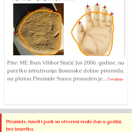
Piše: ME Iban Vilibor Sinčić Još 2006. godine, na
Ni
početku istraživanja Bosanske doline piramida,
uo
na platou Piramide Sunca pronađen je...
se
Detaljnije
Piramide, tuneli i park su otvoreni svaki dan u godini,
bez izuzetka.