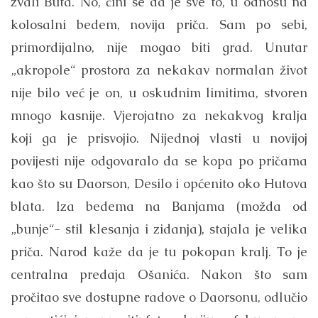
zvali Buta. No, čini se da je sve to, u odnosu na
kolosalni bedem, novija priča. Sam po sebi,
primordijalno, nije mogao biti grad. Unutar
„akropole“ prostora za nekakav normalan život
nije bilo već je on, u oskudnim limitima, stvoren
mnogo kasnije. Vjerojatno za nekakvog kralja
koji ga je prisvojio. Nijednoj vlasti u novijoj
povijesti nije odgovaralo da se kopa po pričama
kao što su Daorson, Desilo i općenito oko Hutova
blata. Iza bedema na Banjama (možda od
„bunje“- stil klesanja i zidanja), stajala je velika
priča. Narod kaže da je tu pokopan kralj. To je
centralna predaja Ošanića. Nakon što sam
pročitao sve dostupne radove o Daorsonu, odlučio