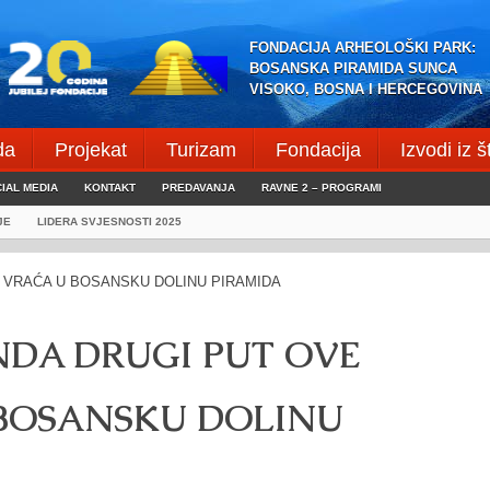
FONDACIJA ARHEOLOŠKI PARK:
BOSANSKA PIRAMIDA SUNCA
VISOKO, BOSNA I HERCEGOVINA
da
Projekat
Turizam
Fondacija
Izvodi iz 
IAL MEDIA
KONTAKT
PREDAVANJA
RAVNE 2 – PROGRAMI
JE
LIDERA SVJESNOSTI 2025
NDA DRUGI PUT OVE
 BOSANSKU DOLINU