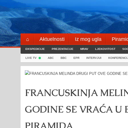
Skip
to
content
⌂
Aktuelnosti
Iz mog ugla
Pirami
EKSPEDICIJE
Blogeri
PREZENTACIJE
⌖
MRAV
LJEKOVITOST
SOC
LIVE TV
ABC
BBC
EPR
INTERVJUI
KONFERENCI
FRANCUSKINJA MELI
GODINE SE VRAĆA U
PIRAMIDA