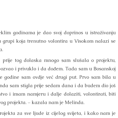
eklim godinama je dao svoj doprinos u istraživanju
 u grupi koja trenutno volontira u Visokom nalazi se
a.
a prije tog dolaska mnogo sam slušala o projektu,
pozvao i privuklo i da dođem. Tada sam u Bosanskoj
ve godine sam ovdje već drugi put. Prvo sam bila u
a onda sam stigla prije sedam dana i da budem dio još
vo i imam namjeru i dalje dolaziti, volontirati, biti
 ovog projekta. – kazala nam je Melinda.
jekta za sve ljude iz cijelog svijeta, i kako nam je