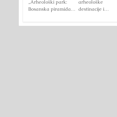
„Arheološki park:
arheološke
Bosanska piramida
destinacije i
Sunca“ već godinama
najotvorenijeg
predstavlja jedan od
projekta ovog tip
najprepoznatljivijih
Fondacija “Arheol
segmenata projekta
park: Bosanska
Bosanske doline
piramida Sunca”
piramida. Kroz...
ostvarila je
Detaljnije
zahvaljujući
volonterskom...
Detaljnije