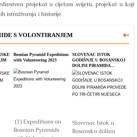
dinstven projekat u cijelom svijetu, projekat u koji
 istraživanja i historije.
MIDE S VOLONTIRANJEM
RSKE
Bosnian Pyramid Expeditions
SLOVENAC ISTOK
VO
KIM
with Volunteering 2023
GODIŠNJE U BOSANSKOJ
DI
DOLINI PIRAMIDA
KO
PROVEDE PO TRI-ČETIRI
OT
MJESECA
SR
(1) Expeditions on
Slovenac Istok u
Sv
Bosnian Pyramids
Bosansku dolinu
vo