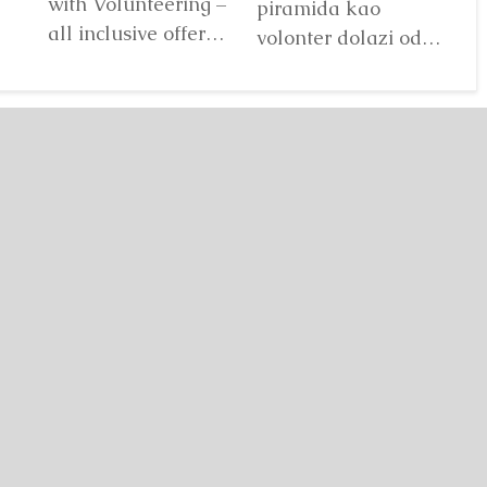
with Volunteering –
piramida kao
u 
all inclusive offer
volonter dolazi od
na
(accommodation,
2019.godine, a
do
meals, local
a
godišnje u Visokom
ra
transportation,
oški
provede i po tri-četiri
sv
excursions),
mjeseca....
Detaljnije
recommended for the
first-time...
Detaljnije