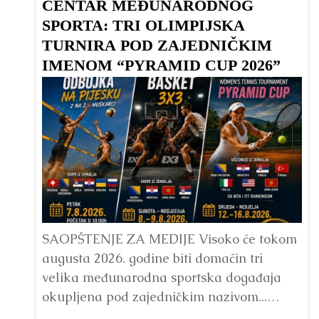
CENTAR MEĐUNARODNOG
SPORTA: TRI OLIMPIJSKA
TURNIRA POD ZAJEDNIČKIM
IMENOM “PYRAMID CUP 2026”
Dr
Bu
ve
SAOPŠTENJE ZA MEDIJE Visoko će tokom
augusta 2026. godine biti domaćin tri
velika međunarodna sportska događaja
okupljena pod zajedničkim nazivom...
Detaljnije