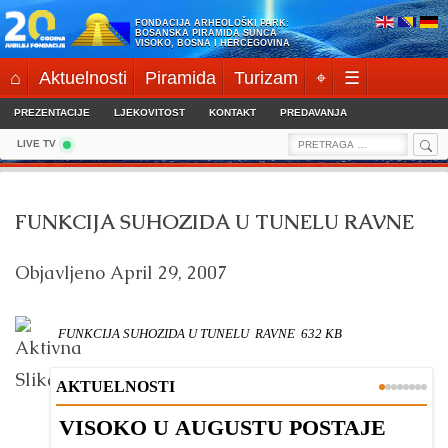
Skip
FONDACIJA ARHEOLOŠKI PARK:
to
BOSANSKA PIRAMIDA SUNCA
VISOKO, BOSNA I HERCEGOVINA
content
⌂
Aktuelnosti
Piramida
Turizam
⌖
☰
PREZENTACIJE
LJEKOVITOST
KONTAKT
PREDAVANJA
Sea
Search
LIVE TV
for:
FUNKCIJA SUHOZIDA U TUNELU RAVNE
Objavljeno
April 29, 2007
FUNKCIJA SUHOZIDA U TUNELU
RAVNE
632 KB
AKTUELNOSTI
VISOKO U AUGUSTU POSTAJE
B