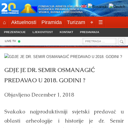
Skip
FONDACIJA ARHEOLOŠKI PARK:
to
BOSANSKA PIRAMIDA SUNCA
VISOKO, BOSNA I HERCEGOVINA
content
⌂
Aktuelnosti
Piramida
Turizam
⌖
☰
PREZENTACIJE
LJEKOVITOST
KONTAKT
PREDAVANJA
Sea
Search
LIVE TV
for:
GDJE JE DR. SEMIR OSMANAGIĆ
PREDAVAO U 2018. GODINI ?
Objavljeno
December 1, 2018
Svakako najproduktivniji svjetski predavač u
oblasti arheologije i historije je dr. Semir