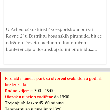
Pr
p
U ‘Arheološko-turističko-sportskom parku
Ta
Ravne 2’ u Distriktu bosanskih piramida, bit će
održana Deveta međunarodna naučna
konferencija o Bosanskoj dolini piramida...
Detaljnije
Piramide, tuneli i park su otvoreni svaki dan u godini,
bez izuzetka.
Radno vrijeme:
9:00 – 19:00
Ulazak u tunele s vodičem:
do 19:00
Trajanje obilaska: 45–60 minuta
Temperatura u tunelima: 13°C