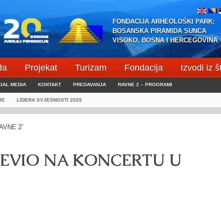
FONDACIJA ARHEOLOŠKI PARK:
BOSANSKA PIRAMIDA SUNCA
VISOKO, BOSNA I HERCEGOVINA
da
Projekat
Turizam
Fondacija
Izvodi iz 
IAL MEDIA
KONTAKT
PREDAVANJA
RAVNE 2 – PROGRAMI
JE
LIDERA SVJESNOSTI 2025
EVIO NA KONCERTU U