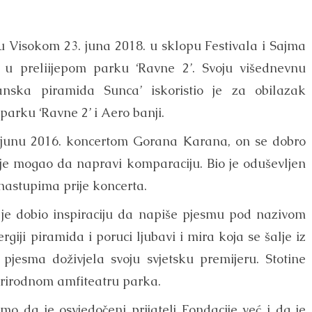
u Visokom 23. juna 2018. u sklopu Festivala i Sajma
a, u preliijepom parku ‘Ravne 2’. Svoju višednevnu
sanska piramida Sunca’ iskoristio je za obilazak
 parku ‘Ravne 2’ i Aero banji.
u junu 2016. koncertom Gorana Karana, on se dobro
 je mogao da napravi komparaciju. Bio je oduševljen
m nastupima prije koncerta.
n je dobio inspiraciju da napiše pjesmu pod nazivom
giji piramida i poruci ljubavi i mira koja se šalje iz
pjesma doživjela svoju svjetsku premijeru. Stotine
 prirodnom amfiteatru parka.
 da je osvjedočeni prijatelj Fondacije već i da je