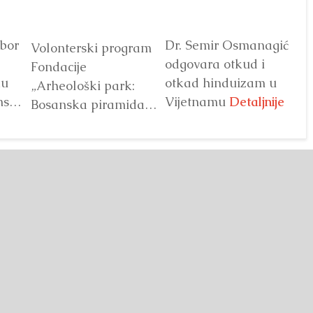
ibor
Dr. Semir Osmanagić
Na
Volonterski program
odgovara otkud i
go
Fondacije
ku
otkad hinduizam u
pl
„Arheološki park:
nske
Vijetnamu
Detaljnije
ha
Bosanska piramida
 na
Z
Sunca“ već godinama
predstavlja jedan od
...
najprepoznatljivijih
segmenata projekta
Bosanske doline
piramida. Kroz...
Detaljnije