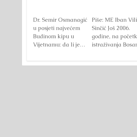
Dr. Semir Osmanagić
Piše: ME Iban Vil
u posjeti najvećem
Sinčić Još 2006.
Budinom kipu u
godine, na počet
Vijetnamu: da li je
istraživanja Bosa
važna veličina?
doline piramida,
Detaljnije
platou Piramide
Sunca pronađen je
Detaljnije