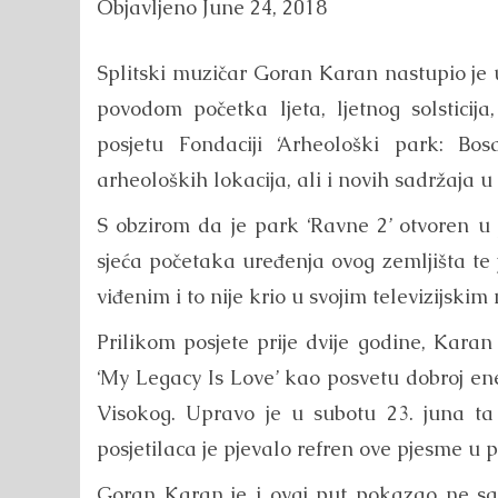
Objavljeno
June 24, 2018
Splitski muzičar Goran Karan nastupio je 
povodom početka ljeta, ljetnog solsticij
posjetu Fondaciji ‘Arheološki park: Bo
arheoloških lokacija, ali i novih sadržaja u
S obzirom da je park ‘Ravne 2’ otvoren 
sjeća početaka uređenja ovog zemljišta te
viđenim i to nije krio u svojim televizijski
Prilikom posjete prije dvije godine, Kara
‘My Legacy Is Love’ kao posvetu dobroj ener
Visokog. Upravo je u subotu 23. juna ta 
posjetilaca je pjevalo refren ove pjesme u
Goran Karan je i ovaj put pokazao ne samo