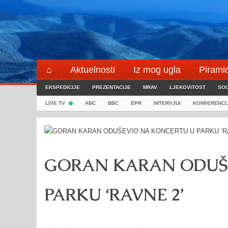
Skip
to
content
⌂
Aktuelnosti
Iz mog ugla
Pirami
EKSPEDICIJE
Blogeri
PREZENTACIJE
⌖
MRAV
LJEKOVITOST
SOC
LIVE TV
ABC
BBC
EPR
INTERVJUI
KONFERENCI
GORAN KARAN ODUŠ
PARKU ‘RAVNE 2’