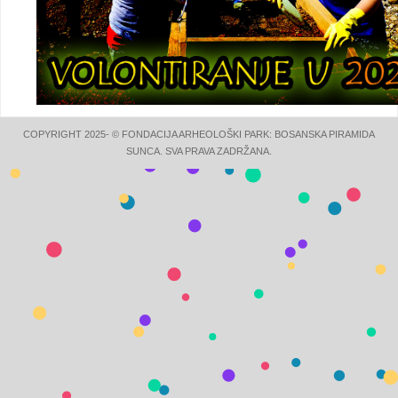
COPYRIGHT 2025- © FONDACIJA ARHEOLOŠKI PARK: BOSANSKA PIRAMIDA
SUNCA. SVA PRAVA ZADRŽANA.