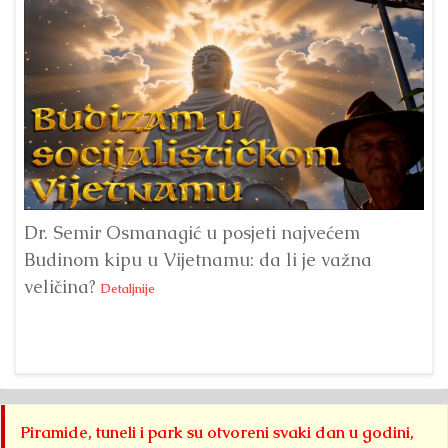
Dr. Semir Osmanagić u posjeti najvećem
Pi
Budinom kipu u Vijetnamu: da li je važna
po
veličina?
na
Detaljnije
Piramide, tuneli i park su otvoreni svaki dan u godini,