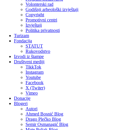
Volonterski rad
Godišnji arheološki izvještaji
Copyright
Promotivni centri
Izvještaji
Politika privatnosti
Turizam
Fondacija
STATUT
Rukovodstvo
Izvodi iz štampe
Društveni mediji
TikkTok
Instagram
Youtube
Facebook
X (Twiter)
Vimeo
Donacije
Blogeri
Autori
Ahmed Bosnić Blog
Drago Plečko Blog
Semir Osmanagić Blog
Mate Puljak Blog