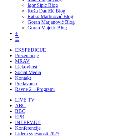
Igor Sipic Blog
Ruža Daničić Blog
Ratko Martinović Blog
Goran Marjanović Blog
Goran Majetic Blog
⌖
☰
EKSPEDICIJE
Prezentacije
MRAV
Ljekovitost
Social Media
Kontakt
Predavanja
Ravne 2 – Programi
LIVE TV
ABC
BBC
EPR
INTERVJUI
Konferencije
Lidera svjesnosti 2025