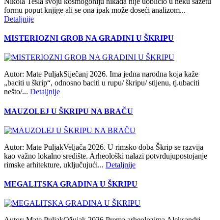
Nikola Tesla svoju kosmogoniju nikada nije uobličio u neku sažetu
formu poput knjige ali se ona ipak može doseći analizom...
Detaljnije
MISTERIOZNI GROB NA GRADINI U ŠKRIPU
Autor: Mate PuljakSiječanj 2026. Ima jedna narodna koja kaže
„baciti u škrip“, odnosno baciti u rupu/ škripu/ stijenu, tj.ubaciti
nešto/...
Detaljnije
MAUZOLEJ U ŠKRIPU NA BRAČU
Autor: Mate PuljakVeljača 2026. U rimsko doba Škrip se razvija
kao važno lokalno središte. Arheološki nalazi potvrđujupostojanje
rimske arhitekture, uključujući...
Detaljnije
MEGALITSKA GRADINA U ŠKRIPU
Autor: Mate PuljakOžujak 2026 Prema arheolozima Aleksandri