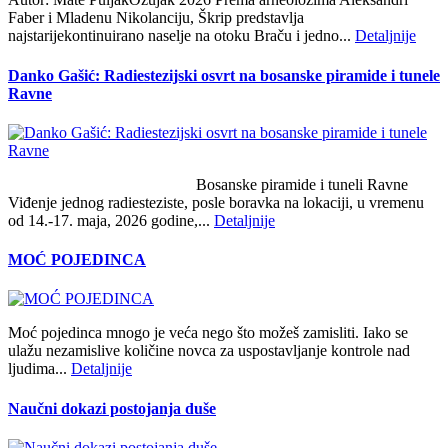
Faber i Mladenu Nikolanciju, Škrip predstavlja
najstarijekontinuirano naselje na otoku Braču i jedno...
Detaljnije
Danko Gašić: Radiestezijski osvrt na bosanske piramide i tunele
Ravne
Bosanske piramide i tuneli Ravne
Viđenje jednog radiesteziste, posle boravka na lokaciji, u vremenu
od 14.-17. maja, 2026 godine,...
Detaljnije
MOĆ POJEDINCA
Moć pojedinca mnogo je veća nego što možeš zamisliti. Iako se
ulažu nezamislive količine novca za uspostavljanje kontrole nad
ljudima...
Detaljnije
Naučni dokazi postojanja duše