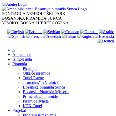
Skip
to
content
FONDACIJA ARHEOLOŠKI PARK:
BOSANSKA PIRAMIDA SUNCA
VISOKO, BOSNA I HERCEGOVINA
⌂
Aktuelnosti
Iz mog ugla
Piramida
Piramida
Otkriće piramide
Tunel Ravne
“Tumulus” u Vratnici
Bosanska piramida Sunca
Bosanska Piramida Mjeseca
Priručnik za piramide
Piramide svijeta
KTK Tunel
Projekat
Program istraživanja