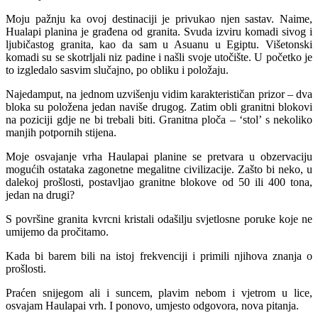
Moju pažnju ka ovoj destinaciji je privukao njen sastav. Naime,
Hualapi planina je građena od granita. Svuda izviru komadi sivog i
ljubičastog granita, kao da sam u Asuanu u Egiptu. Višetonski
komadi su se skotrljali niz padine i našli svoje utočište. U početko je
to izgledalo sasvim slučajno, po obliku i položaju.
Najedamput, na jednom uzvišenju vidim karakterističan prizor – dva
bloka su položena jedan naviše drugog. Zatim obli granitni blokovi
na poziciji gdje ne bi trebali biti. Granitna ploča – ‘stol’ s nekoliko
manjih potpornih stijena.
Moje osvajanje vrha Haulapai planine se pretvara u obzervaciju
mogućih ostataka zagonetne megalitne civilizacije. Zašto bi neko, u
dalekoj prošlosti, postavljao granitne blokove od 50 ili 400 tona,
jedan na drugi?
S površine granita kvrcni kristali odašilju svjetlosne poruke koje ne
umijemo da pročitamo.
Kada bi barem bili na istoj frekvenciji i primili njihova znanja o
prošlosti.
Praćen snijegom ali i suncem, plavim nebom i vjetrom u lice,
osvajam Haulapai vrh. I ponovo, umjesto odgovora, nova pitanja.