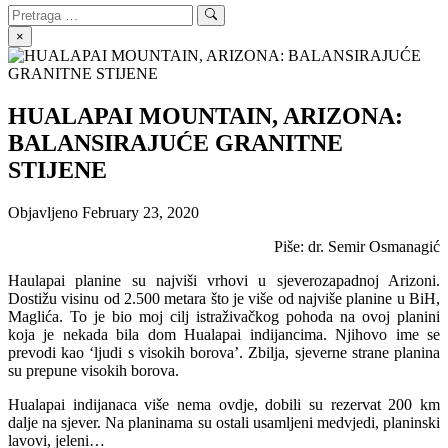
Search
Search
for:
×
HUALAPAI MOUNTAIN, ARIZONA:
BALANSIRAJUĆE GRANITNE
STIJENE
Objavljeno
February 23, 2020
Piše: dr. Semir Osmanagić
Haulapai planine su najviši vrhovi u sjeverozapadnoj Arizoni.
Dostižu visinu od 2.500 metara što je više od najviše planine u BiH,
Maglića. To je bio moj cilj istraživačkog pohoda na ovoj planini
koja je nekada bila dom Hualapai indijancima. Njihovo ime se
prevodi kao ‘ljudi s visokih borova’. Zbilja, sjeverne strane planina
su prepune visokih borova.
Hualapai indijanaca više nema ovdje, dobili su rezervat 200 km
dalje na sjever. Na planinama su ostali usamljeni medvjedi, planinski
lavovi, jeleni…