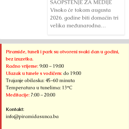
SAOPŠTENJE ZA MEDIJE
Visoko će tokom augusta
2026. godine biti domaćin tri
velika međunarodna
sportska događaja okupljena
pod zajedničkim nazivom...
Detaljnije
Piramide, tuneli i park su otvoreni svaki dan u godini,
bez izuzetka.
Radno vrijeme:
9:00 – 19:00
Ulazak u tunele s vodičem:
do 19:00
Trajanje obilaska: 45–60 minuta
Temperatura u tunelima: 13°C
Meditacije:
7:00 – 20:00
Kontakt:
info@piramidasunca.ba