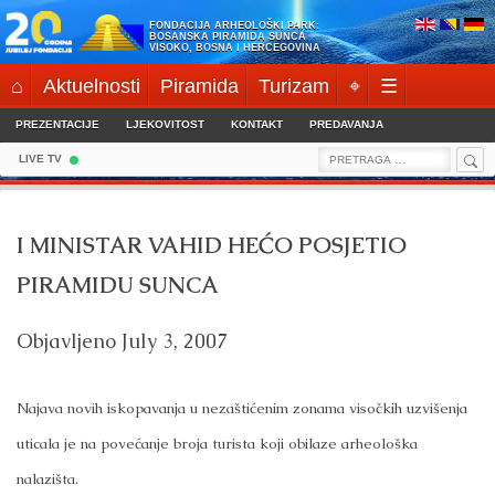
Skip
FONDACIJA ARHEOLOŠKI PARK:
to
BOSANSKA PIRAMIDA SUNCA
VISOKO, BOSNA I HERCEGOVINA
content
⌂
Aktuelnosti
Piramida
Turizam
⌖
☰
PREZENTACIJE
LJEKOVITOST
KONTAKT
PREDAVANJA
Sea
Search
LIVE TV
for:
I MINISTAR VAHID HEĆO POSJETIO
PIRAMIDU SUNCA
Objavljeno
July 3, 2007
Najava novih iskopavanja u nezaštićenim zonama visočkih uzvišenja
uticala je na povećanje broja turista koji obilaze arheološka
nalazišta.