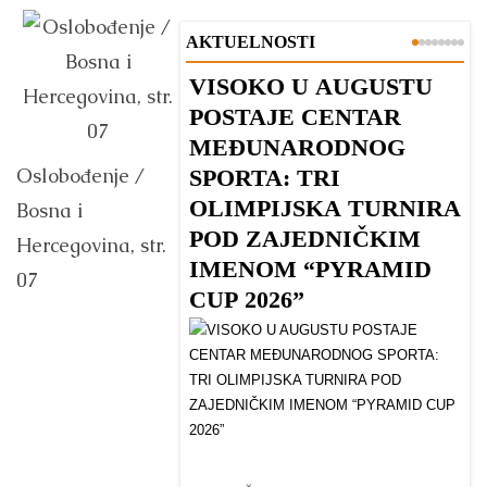
AKTUELNOSTI
VISOKO U AUGUSTU
B
POSTAJE CENTAR
V
MEĐUNARODNOG
Oslobođenje /
SPORTA: TRI
OLIMPIJSKA TURNIRA
Bosna i
POD ZAJEDNIČKIM
Hercegovina, str.
IMENOM “PYRAMID
07
CUP 2026”
D
p
ki
va