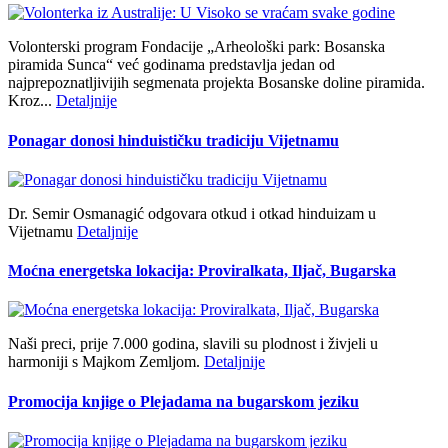
Volonterski program Fondacije „Arheološki park: Bosanska
piramida Sunca“ već godinama predstavlja jedan od
najprepoznatljivijih segmenata projekta Bosanske doline piramida.
Kroz...
Detaljnije
Ponagar donosi hinduističku tradiciju Vijetnamu
Dr. Semir Osmanagić odgovara otkud i otkad hinduizam u
Vijetnamu
Detaljnije
Moćna energetska lokacija: Proviralkata, Iljač, Bugarska
Naši preci, prije 7.000 godina, slavili su plodnost i živjeli u
harmoniji s Majkom Zemljom.
Detaljnije
Promocija knjige o Plejadama na bugarskom jeziku