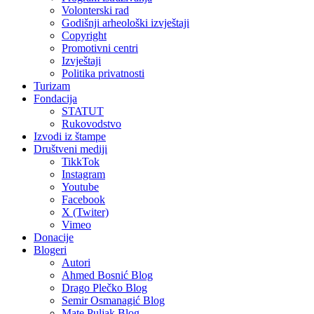
Volonterski rad
Godišnji arheološki izvještaji
Copyright
Promotivni centri
Izvještaji
Politika privatnosti
Turizam
Fondacija
STATUT
Rukovodstvo
Izvodi iz štampe
Društveni mediji
TikkTok
Instagram
Youtube
Facebook
X (Twiter)
Vimeo
Donacije
Blogeri
Autori
Ahmed Bosnić Blog
Drago Plečko Blog
Semir Osmanagić Blog
Mate Puljak Blog