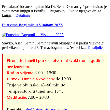
Pronalazač bosanskih piramida Dr. Semir Osmanagić promovirao je
svoju novu knjigu u Petriču, u Bugarskoj. Ovo je njegova druga
knjiga...
Detaljnije
Putevima Bogumila u Visokom 2027.
Slavko, Asen, Samir i Semir najavili okupljanje u parku ‘Ravne 2’
prvi vikend u julu 2027. Tema: bogumili. Učesnici iz...
Detaljnije
Piramide, tuneli i park su otvoreni svaki dan u godini,
bez izuzetka.
Radno vrijeme:
9:00 – 19:00
Ulazak u tunele s vodičem:
do 19:00
Trajanje obilaska: 45–60 minuta
Temperatura u tunelima: 13°C
Meditacije:
7:00 – 20:00
Kontakt:
info@piramidasunca.ba