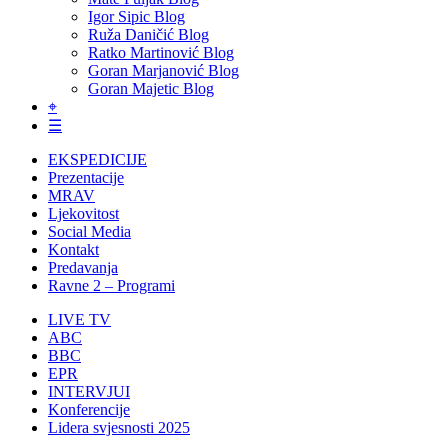
Igor Sipic Blog
Ruža Daničić Blog
Ratko Martinović Blog
Goran Marjanović Blog
Goran Majetic Blog
⌖
☰
EKSPEDICIJE
Prezentacije
MRAV
Ljekovitost
Social Media
Kontakt
Predavanja
Ravne 2 – Programi
LIVE TV
ABC
BBC
EPR
INTERVJUI
Konferencije
Lidera svjesnosti 2025