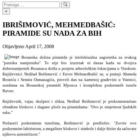
Search
Search
for:
×
IBRIŠIMOVIĆ, MEHMEDBAŠIĆ:
PIRAMIDE SU NADA ZA BIH
Objavljeno
April 17, 2008
Bosanska dolina piramida je intelektualna zagonetka za svakog
"putnika namjernika". To nije bio izuzetak ni danas kada su dvojica
dobronamjernih Bosanaca došla u posjetu arheološkim lokacijama u Visokom.
Književnici Nedžad Ibrišimović i Enver Mehmedbašić su, u pratnji Ahmeda
Bosnića i Semira Osmanagića, proveli dan na kamenoj građevini u Vratnici,
sondama na Bosanskoj piramidi Mjeseca i kompleksu podzemnih tunela
Ravne.
Književnik, vajar, skulptor i slikar, Nedžad Ibrišimović je prokomentarisao
obrađene blokove i slagane ploče na piramidama: "Ovo je umjetnost ljudskih
ruku."
Prolazeći podzemnim tunelima, Ibrišimović je predložio: "Zovite ovo
podzemnim labirintom, a megalitne blokove i simbole i dalje štitite da sačuvate
njihovu autentičnost."