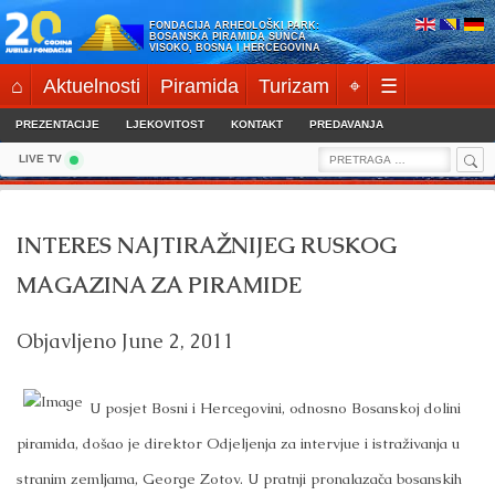
Skip
FONDACIJA ARHEOLOŠKI PARK:
to
BOSANSKA PIRAMIDA SUNCA
VISOKO, BOSNA I HERCEGOVINA
content
⌂
Aktuelnosti
Piramida
Turizam
⌖
☰
PREZENTACIJE
LJEKOVITOST
KONTAKT
PREDAVANJA
Sea
Search
LIVE TV
for:
INTERES NAJTIRAŽNIJEG RUSKOG
MAGAZINA ZA PIRAMIDE
Objavljeno
June 2, 2011
U posjet Bosni i Hercegovini, odnosno Bosanskoj dolini
piramida, došao je direktor Odjeljenja za intervjue i istraživanja u
stranim zemljama, George Zotov. U pratnji pronalazača bosanskih