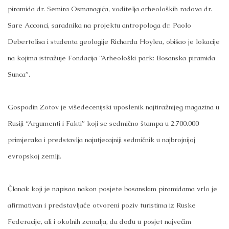
piramida dr. Semira Osmanagića, voditelja arheoloških radova dr.
Sare Acconci, saradnika na projektu antropologa dr. Paolo
Debertolisa i studenta geologije Richarda Hoylea, obišao je lokacije
na kojima istražuje Fondacija “Arheološki park: Bosanska piramida
Sunca”.
Gospodin Zotov je višedecenijski uposlenik najtiražnijeg magazina u
Rusiji “Argumenti i Fakti” koji se sedmično štampa u 2.700.000
primjeraka i predstavlja najutjecajniji sedmičnik u najbrojnijoj
evropskoj zemlji.
Članak koji je napisao nakon posjete bosanskim piramidama vrlo je
afirmativan i predstavljaće otvoreni poziv turistima iz Ruske
Federacije, ali i okolnih zemalja, da dođu u posjet najvećim