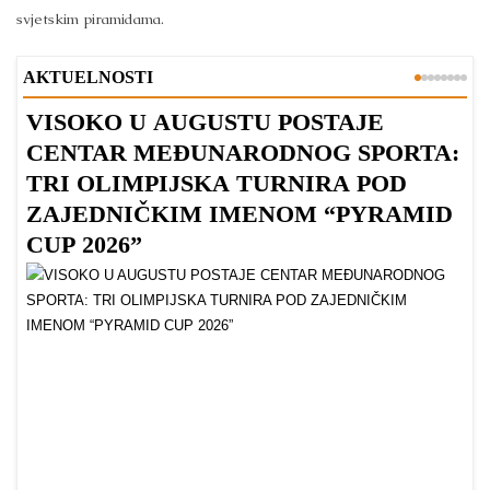
svjetskim piramidama.
AKTUELNOSTI
VISOKO U AUGUSTU POSTAJE
B
CENTAR MEĐUNARODNOG SPORTA:
TRI OLIMPIJSKA TURNIRA POD
ZAJEDNIČKIM IMENOM “PYRAMID
CUP 2026”
Dr
Bu
ve