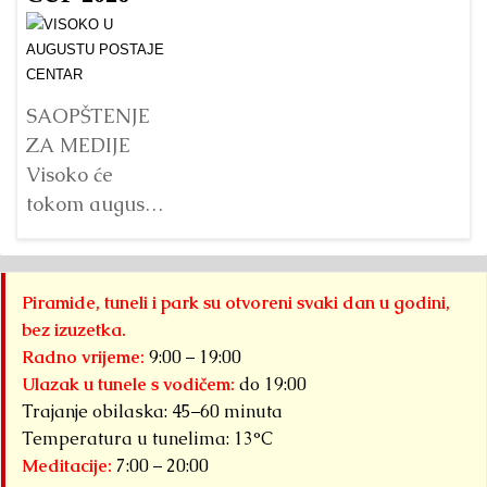
piramida, na
p
Detaljnije
platou
Su
Piramide
g
Sunca
pr
SAOPŠTENJE
pronađen je...
j
ZA MEDIJE
na
Detaljnije
Visoko će
s
tokom augusta
pr
2026. godine
B
biti domaćin tri
do
velika
Piramide, tuneli i park su otvoreni svaki dan u godini,
pi
međunarodna
bez izuzetka.
Kr
sportska
Radno vrijeme:
9:00 – 19:00
događaja
Ulazak u tunele s vodičem:
do 19:00
okupljena pod
Trajanje obilaska: 45–60 minuta
zajedničkim
Temperatura u tunelima: 13°C
Meditacije:
7:00 – 20:00
nazivom...