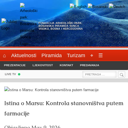
Skip
to
content
FONDACIJA ARHEOLOŠKI PARK:
BOSANSKA PIRAMIDA SUNCA
VISOKO, BOSNA I HERCEGOVINA
⌂
Aktuelnosti
Piramida
Turizam
⌖
☰
PREZENTACIJE
LJEKOVITOST
KONTAKT
PREDAVANJA
Sea
Search
LIVE TV
for:
Istina o Marsu: Kontrola stanovništva putem
farmacije
Objavljeno
May 9, 2026