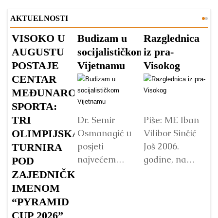
AKTUELNOSTI
VISOKO U
Budizam u
Razglednica
V
AUGUSTU
socijalističkom
iz pra-
A
POSTAJE
Vijetnamu
Visokog
V
CENTAR
v
MEĐUNARODNOG
s
SPORTA:
TRI
Dr. Semir
Piše: ME Iban
Osmanagić u
Vilibor Sinčić
OLIMPIJSKA
posjeti
Još 2006.
TURNIRA
Vo
najvećem
godine, na
p
POD
Budinom kipu
početku
Fo
ZAJEDNIČKIM
u Vijetnamu:
istraživanja
„
IMENOM
da li je važna
Bosanske
pa
“PYRAMID
veličina?
doline
B
CUP 2026”