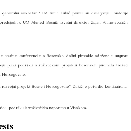
 generalni sekretar SDA Amir Zukić primili su delegaciju Fondacije
 predsjednik UO Ahmed Bosnić, izvršni direktor Zajim Ahmetspahić i
ne naučne konferencije o Bosanskoj dolini piramida održane u augustu
oju punu podršku istraživačkom projektu bosanskih piramida tražeći
 i Hercegovine.
n razvojni projekt Bosne i Hercegovine“. Zukić je potvrdio kontinuiranu
dašnju podršku istraživačkim naporima u Visokom.