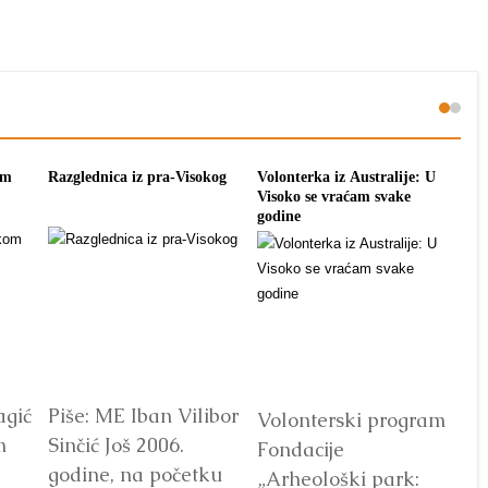
om
Razglednica iz pra-Visokog
Volonterka iz Australije: U
Pon
Visoko se vraćam svake
tra
godine
agić
Piše: ME Iban Vilibor
Dr
Volonterski program
m
Sinčić Još 2006.
od
Fondacije
godine, na početku
ot
„Arheološki park: