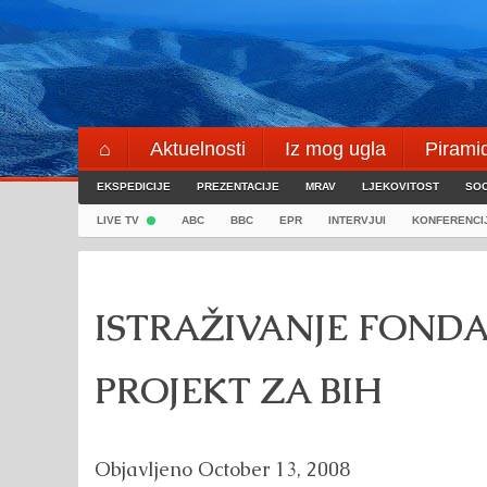
Skip
to
content
⌂
Aktuelnosti
Iz mog ugla
Pirami
EKSPEDICIJE
Blogeri
PREZENTACIJE
⌖
MRAV
LJEKOVITOST
SOC
LIVE TV
ABC
BBC
EPR
INTERVJUI
KONFERENCI
ISTRAŽIVANJE FONDA
PROJEKT ZA BIH
Objavljeno
October 13, 2008