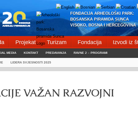
FONDACIJA ARHEOLOŠKI PARK:
BOSANSKA PIRAMIDA SUNCA
VISOKO, BOSNA I HERCEGOVINA
da
Projekat
Turizam
Fondacija
Izvodi iz 
IAL MEDIA
KONTAKT
PREDAVANJA
RAVNE 2 – PROGRAMI
JE
LIDERA SVJESNOSTI 2025
CIJE VAŽAN RAZVOJNI