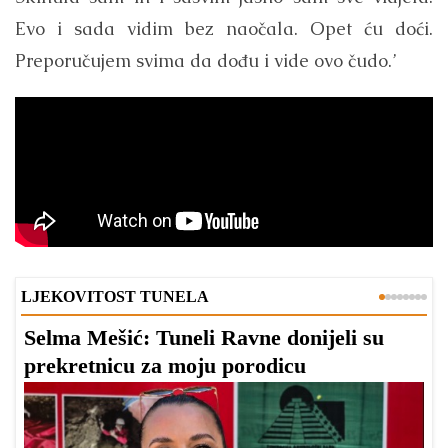
Evo i sada vidim bez naočala. Opet ću doći.
Preporučujem svima da dođu i vide ovo čudo.’
LJEKOVITOST TUNELA
Selma Mešić: Tuneli Ravne donijeli su
A
prekretnicu za moju porodicu
n