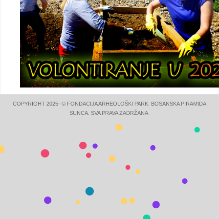
COPYRIGHT 2025- © FONDACIJA ARHEOLOŠKI PARK: BOSANSKA PIRAMIDA
SUNCA. SVA PRAVA ZADRŽANA.