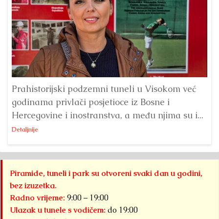
Prahistorijski podzemni tuneli u Visokom već
Ka
godinama privlači posjetioce iz Bosne i
tu
Hercegovine i inostranstva, a među njima su i...
en
Detaljnije
Piramide, tuneli i park su otvoreni svaki dan u godini,
bez izuzetka.
Radno vrijeme:
9:00 – 19:00
Ulazak u tunele s vodičem:
do 19:00