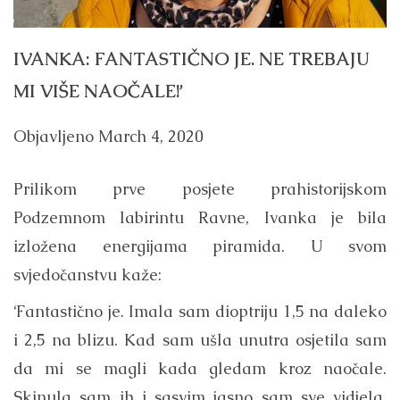
IVANKA: FANTASTIČNO JE. NE TREBAJU
MI VIŠE NAOČALE!’
Objavljeno
March 4, 2020
Prilikom prve posjete prahistorijskom
Podzemnom labirintu Ravne, Ivanka je bila
izložena energijama piramida. U svom
svjedočanstvu kaže:
‘Fantastično je. Imala sam dioptriju 1,5 na daleko
i 2,5 na blizu. Kad sam ušla unutra osjetila sam
da mi se magli kada gledam kroz naočale.
Skinula sam ih i sasvim jasno sam sve vidjela.