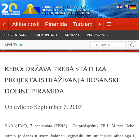
Skip
FONDACIJA ARHEOLOŠKI PARK:
to
BOSANSKA PIRAMIDA SUNCA
VISOKO, BOSNA I HERCEGOVINA
content
⌂
Aktuelnosti
Piramida
Turizam
⌖
☰
PREZENTACIJE
LJEKOVITOST
KONTAKT
PREDAVANJA
Sea
Search
LIVE TV
for:
KEBO: DRŽAVA TREBA STATI IZA
PROJEKTA ISTRAŽIVANJA BOSANSKE
DOLINE PIRAMIDA
Objavljeno
September 7, 2007
SARAJEVO
, 7. septembra (FENA) – Potpredsjednik FBiH Mirsad Kebo
primio je danas u svom kabinetu egipatski tim stručnjaka: arheologa i