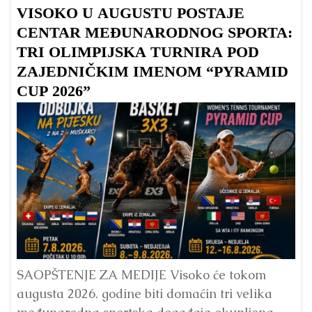
VISOKO U AUGUSTU POSTAJE
B
CENTAR MEĐUNARODNOG SPORTA:
TRI OLIMPIJSKA TURNIRA POD
ZAJEDNIČKIM IMENOM “PYRAMID
CUP 2026”
Dr
Bu
ve
SAOPŠTENJE ZA MEDIJE Visoko će tokom
augusta 2026. godine biti domaćin tri velika