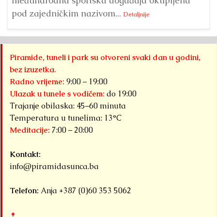
međunarodna sportska događaja okupljena
pod zajedničkim nazivom...
Detaljnije
Piramide, tuneli i park su otvoreni svaki dan u godini,
bez izuzetka.
Radno vrijeme:
9:00 – 19:00
Ulazak u tunele s vodičem:
do 19:00
Trajanje obilaska: 45–60 minuta
Temperatura u tunelima: 13°C
Meditacije:
7:00 – 20:00
Kontakt:
info@piramidasunca.ba
Telefon:
Anja +387 (0)60 353 5062