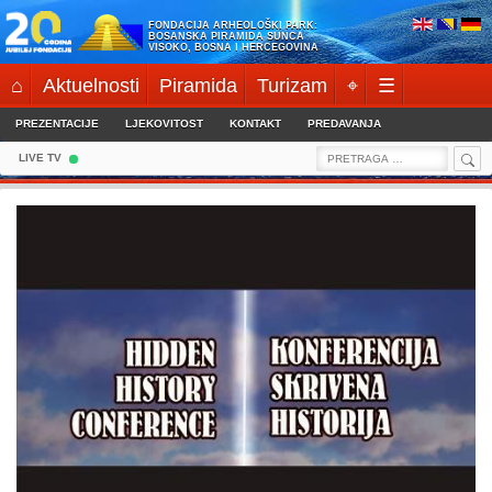
Skip
FONDACIJA ARHEOLOŠKI PARK:
to
BOSANSKA PIRAMIDA SUNCA
VISOKO, BOSNA I HERCEGOVINA
content
⌂
Aktuelnosti
Piramida
Turizam
⌖
☰
PREZENTACIJE
LJEKOVITOST
KONTAKT
PREDAVANJA
Sea
Search
LIVE TV
for: