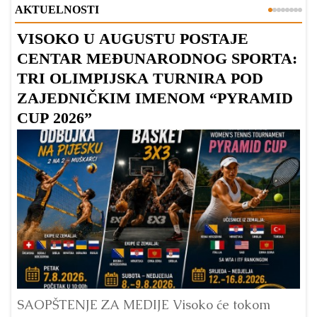
AKTUELNOSTI
VISOKO U AUGUSTU POSTAJE
B
CENTAR MEĐUNARODNOG SPORTA:
TRI OLIMPIJSKA TURNIRA POD
ZAJEDNIČKIM IMENOM “PYRAMID
CUP 2026”
Dr
Bu
ve
SAOPŠTENJE ZA MEDIJE Visoko će tokom