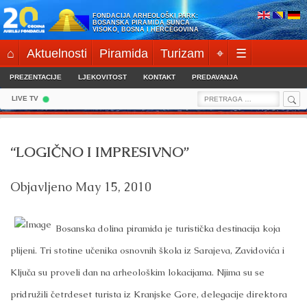
Skip
FONDACIJA ARHEOLOŠKI PARK:
to
BOSANSKA PIRAMIDA SUNCA
VISOKO, BOSNA I HERCEGOVINA
content
⌂
Aktuelnosti
Piramida
Turizam
⌖
☰
PREZENTACIJE
LJEKOVITOST
KONTAKT
PREDAVANJA
Sea
Search
LIVE TV
for:
“LOGIČNO I IMPRESIVNO”
Objavljeno
May 15, 2010
Bosanska dolina piramida je turistička destinacija koja
plijeni. Tri stotine učenika osnovnih škola iz Sarajeva, Zavidovića i
Ključa su proveli dan na arheološkim lokacijama. Njima su se
pridružili četrdeset turista iz Kranjske Gore, delegacije direktora