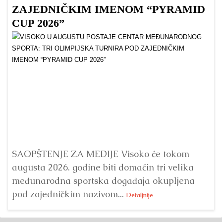
ZAJEDNIČKIM IMENOM “PYRAMID
CUP 2026”
Dr
Bu
ve
SAOPŠTENJE ZA MEDIJE Visoko će tokom
augusta 2026. godine biti domaćin tri velika
međunarodna sportska događaja okupljena
pod zajedničkim nazivom...
Detaljnije