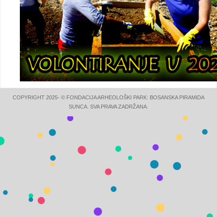
COPYRIGHT 2025- © FONDACIJA ARHEOLOŠKI PARK: BOSANSKA PIRAMIDA
SUNCA. SVA PRAVA ZADRŽANA.