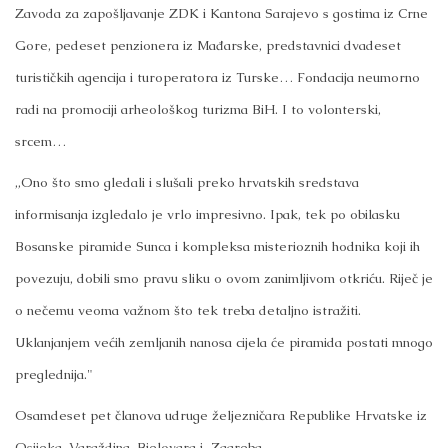
Zavoda za zapošljavanje ZDK i Kantona Sarajevo s gostima iz Crne
Gore, pedeset penzionera iz Mađarske, predstavnici dvadeset
turističkih agencija i turoperatora iz Turske… Fondacija neumorno
radi na promociji arheološkog turizma BiH. I to volonterski,
srcem…
„Ono što smo gledali i slušali preko hrvatskih sredstava
informisanja izgledalo je vrlo impresivno. Ipak, tek po obilasku
Bosanske piramide Sunca i kompleksa misterioznih hodnika koji ih
povezuju, dobili smo pravu sliku o ovom zanimljivom otkriću. Riječ je
o nečemu veoma važnom što tek treba detaljno istražiti.
Uklanjanjem većih zemljanih nanosa cijela će piramida postati mnogo
preglednija."
Osamdeset pet članova udruge željezničara Republike Hrvatske iz
Osijeka, Varaždina, Bjelovara i Zagreba