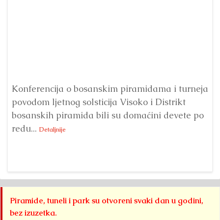
Konferencija o bosanskim piramidama i turneja
povodom ljetnog solsticija Visoko i Distrikt
Od
bosanskih piramida bili su domaćini devete po
Fo
redu...
Su
Detaljnije
sl
Piramide, tuneli i park su otvoreni svaki dan u godini,
bez izuzetka.