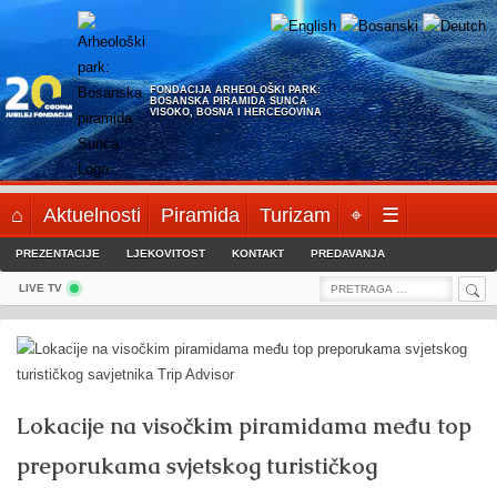
Skip
to
content
FONDACIJA ARHEOLOŠKI PARK:
BOSANSKA PIRAMIDA SUNCA
VISOKO, BOSNA I HERCEGOVINA
⌂
Aktuelnosti
Piramida
Turizam
⌖
☰
PREZENTACIJE
LJEKOVITOST
KONTAKT
PREDAVANJA
Sea
Search
LIVE TV
for:
Lokacije na visočkim piramidama među top
preporukama svjetskog turističkog