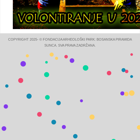
COPYRIGHT 2025- © FONDACIJA ARHEOLOŠKI PARK: BOSANSKA PIRAMIDA
SUNCA. SVA PRAVA ZADRŽANA.