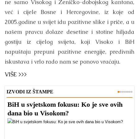
ne samo Visokog i Zeničko-dobojskog kantona,
već i cijele Bosne i Hercegovine, iz koje od
2005.godine u svijet idu pozitivne slike i priče, a u
našem pravcu dolaze desetine i stotine hiljada
gostiju iz cijelog svijeta, koji Visoko i BiH
napuštaju prepuni pozitivne energije, predivnih
iskustava i vrlo rado nam se ponovo vraćaju.
VIŠE >>>
IZVODI IZ ŠTAMPE
BiH u svjetskom fokusu: Ko je sve ovih
D
dana bio u Visokom?
v
l