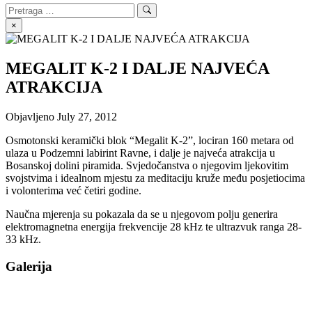
Search
Search
for:
×
MEGALIT K-2 I DALJE NAJVEĆA
ATRAKCIJA
Objavljeno
July 27, 2012
Osmotonski keramički blok “Megalit K-2”, lociran 160 metara od
ulaza u Podzemni labirint Ravne, i dalje je najveća atrakcija u
Bosanskoj dolini piramida. Svjedočanstva o njegovim ljekovitim
svojstvima i idealnom mjestu za meditaciju kruže među posjetiocima
i volonterima već četiri godine.
Naučna mjerenja su pokazala da se u njegovom polju generira
elektromagnetna energija frekvencije 28 kHz te ultrazvuk ranga 28-
33 kHz.
Galerija