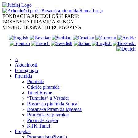
Skip
to
content
FONDACIJA ARHEOLOŠKI PARK:
BOSANSKA PIRAMIDA SUNCA
VISOKO, BOSNA I HERCEGOVINA
⌂
Aktuelnosti
Iz mog ugla
Piramida
Piramida
Otkriće piramide
Tunel Ravne
“Tumulus” u Vratnici
Bosanska piramida Sunca
Bosanska Piramida Mjeseca
Priručnik za piramide
Piramide svijeta
KTK Tunel
Projekat
Program istraživanja