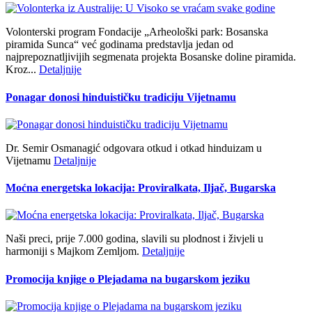
Volonterski program Fondacije „Arheološki park: Bosanska
piramida Sunca“ već godinama predstavlja jedan od
najprepoznatljivijih segmenata projekta Bosanske doline piramida.
Kroz...
Detaljnije
Ponagar donosi hinduističku tradiciju Vijetnamu
Dr. Semir Osmanagić odgovara otkud i otkad hinduizam u
Vijetnamu
Detaljnije
Moćna energetska lokacija: Proviralkata, Iljač, Bugarska
Naši preci, prije 7.000 godina, slavili su plodnost i živjeli u
harmoniji s Majkom Zemljom.
Detaljnije
Promocija knjige o Plejadama na bugarskom jeziku