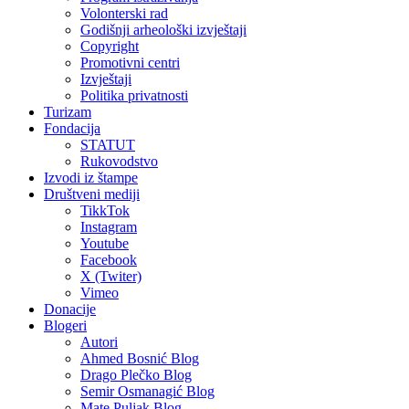
Volonterski rad
Godišnji arheološki izvještaji
Copyright
Promotivni centri
Izvještaji
Politika privatnosti
Turizam
Fondacija
STATUT
Rukovodstvo
Izvodi iz štampe
Društveni mediji
TikkTok
Instagram
Youtube
Facebook
X (Twiter)
Vimeo
Donacije
Blogeri
Autori
Ahmed Bosnić Blog
Drago Plečko Blog
Semir Osmanagić Blog
Mate Puljak Blog