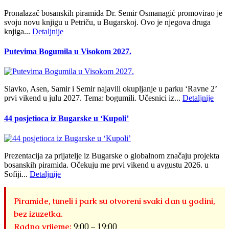
Pronalazač bosanskih piramida Dr. Semir Osmanagić promovirao je
svoju novu knjigu u Petriču, u Bugarskoj. Ovo je njegova druga
knjiga...
Detaljnije
Putevima Bogumila u Visokom 2027.
Slavko, Asen, Samir i Semir najavili okupljanje u parku ‘Ravne 2’
prvi vikend u julu 2027. Tema: bogumili. Učesnici iz...
Detaljnije
44 posjetioca iz Bugarske u ‘Kupoli’
Prezentacija za prijatelje iz Bugarske o globalnom značaju projekta
bosanskih piramida. Očekuju me prvi vikend u avgustu 2026. u
Sofiji...
Detaljnije
Piramide, tuneli i park su otvoreni svaki dan u godini,
bez izuzetka.
Radno vrijeme:
9:00 – 19:00