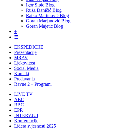
Igor Sipic Blog
Ruža Daničić Blog
Ratko Martinović Blog
Goran Marjanović Blog
Goran Majetic Blog
⌖
☰
EKSPEDICIJE
Prezentacije
MRAV
Ljekovitost
Social Media
Kontakt
Predavanja
Ravne 2 – Programi
LIVE TV
ABC
BBC
EPR
INTERVJUI
Konferencije
Lidera svjesnosti 2025