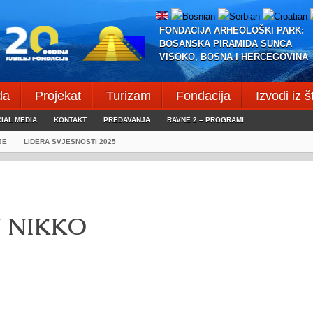
FONDACIJA ARHEOLOŠKI PARK:
BOSANSKA PIRAMIDA SUNCA
VISOKO, BOSNA I HERCEGOVINA
da
Projekat
Turizam
Fondacija
Izvodi iz 
IAL MEDIA
KONTAKT
PREDAVANJA
RAVNE 2 – PROGRAMI
JE
LIDERA SVJESNOSTI 2025
U NIKKO