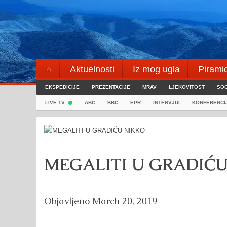
Skip
to
content
⌂
Aktuelnosti
Iz mog ugla
Pirami
EKSPEDICIJE
Blogeri
PREZENTACIJE
⌖
MRAV
LJEKOVITOST
SOC
LIVE TV
ABC
BBC
EPR
INTERVJUI
KONFERENCI
MEGALITI U GRADIĆ
Objavljeno
March 20, 2019