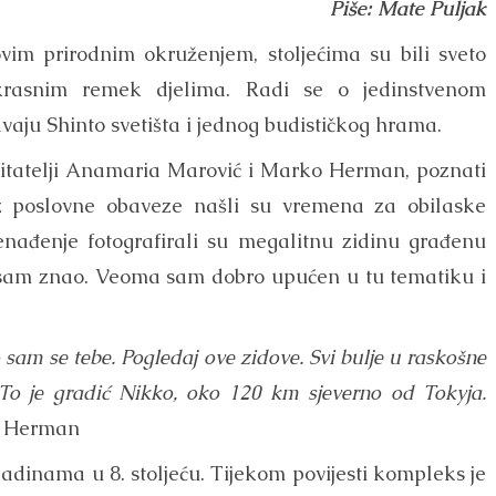
Piše: Mate Puljak
vim prirodnim okruženjem, stoljećima su bili sveto
krasnim remek djelima. Radi se o jedinstvenom
aju Shinto svetišta i jednog budističkog hrama.
i čitatelji Anamaria Marović i Marko Herman, poznati
 Uz poslovne obaveze našli su vremena za obilaske
nađenje fotografirali su megalitnu zidinu građenu
isam znao. Veoma sam dobro upućen u tu tematiku i
sam se tebe. Pogledaj ove zidove. Svi bulje u raskošne
 To je gradić Nikko, oko 120 km sjeverno od Tokyja.
 Herman
padinama u 8. stoljeću. Tijekom povijesti kompleks je