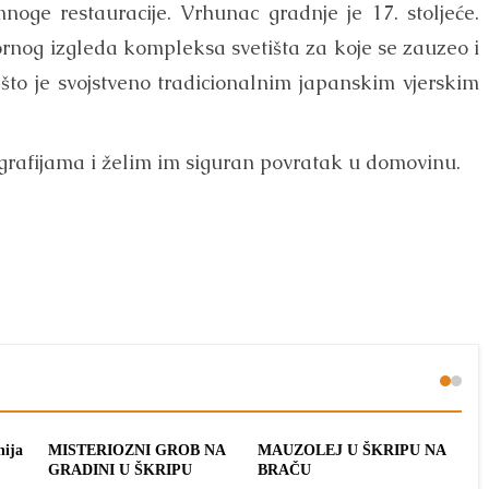
noge restauracije. Vrhunac gradnje je 17. stoljeće.
ornog izgleda kompleksa svetišta za koje se zauzeo i
što je svojstveno tradicionalnim japanskim vjerskim
ografijama i želim im siguran povratak u domovinu.
nija
MISTERIOZNI GROB NA
MAUZOLEJ U ŠKRIPU NA
ME
GRADINI U ŠKRIPU
BRAČU
ŠK