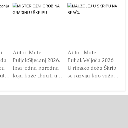
u
Autor: Mate
Autor: Mate
Au
ada
PuljakSiječanj 2026.
PuljakVeljača 2026.
Pu
ku
Ima jedna narodna
U rimsko doba Škrip
Pr
ut
koja kaže „baciti u
se razvija kao važno
Al
 ipak
škrip“, odnosno baciti
lokalno središte.
M
u rupu/ škripu/
Arheološki nalazi
Ni
nije
stijenu, tj.ubaciti
potvrđujupostojanje
pr
nešto/...
Detaljnije
rimske arhitekture,
na
uključujući...
na
Detaljnije
Br