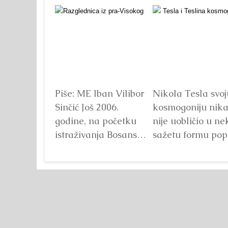
Piše: ME Iban Vilibor
Nikola Tesla svoj
Sinčić Još 2006.
kosmogoniju nik
godine, na početku
nije uobličio u ne
istraživanja Bosanske
sažetu formu pop
doline piramida, na
knjige ali se ona
platou Piramide
može doseći
Sunca pronađen je...
analizom...
Detalj
Detaljnije