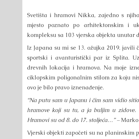
Svetišta i hramovi Nikka, zajedno s njiho
mjesto poznato po arhitektonskim i u
kompleksu sa 103 vjerska objekta unutar dv
Iz Japana su mi se 13. ožujka 2019. javil
sportski i avanturistički par iz Splita.
drevnih lokacija i hramova. Na moje izne
ciklopskim poligonalnim stilom za koju n
ovo je bilo pravo iznenađenje.
“Na putu sam u Japanu i čim sam vidio sitio 
hramove koji su tu, a ja buljim u zidove.
Hramovi su od 8. do 17. stoljeća…” –
Marko
Vjerski objekti započeti su na planinskim 