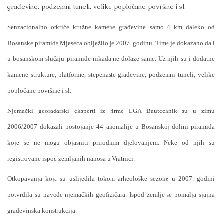
građevine, podzemni tuneli, velike popločane površine i sl.
Senzacionalno otkriće kružne kamene građevine samo 4 km daleko od
Bosanske piramide Mjeseca obiježilo je 2007. godinu. Time je dokazano da i
u bosanskom slučaju piramide nikada ne dolaze same. Uz njih su i dodatne
kamene strukture, platforme, stepenaste građevine, podzemni tuneli, velike
popločane površine i sl.
Njemački georadarski eksperti iz firme LGA Bautechnik su u zimu
2006/2007 dokazali postojanje 44 anomalije u Bosanskoj dolini piramida
koje se ne mogu objasniti prirodnim djelovanjem. Neke od njih su
registrovane ispod zemljanih nanosa u Vratnici.
Otkopavanja koja su uslijedila tokom arheološke sezone u 2007. godini
potvrdila su navode njemačkih geofizičara. Ispod zemlje se pomalja sjajna
građevinska konstrukcija.