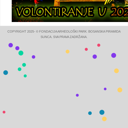
COPYRIGHT 2025- © FONDACIJA ARHEOLOŠKI PARK: BOSANSKA PIRAMIDA
SUNCA. SVA PRAVA ZADRŽANA.