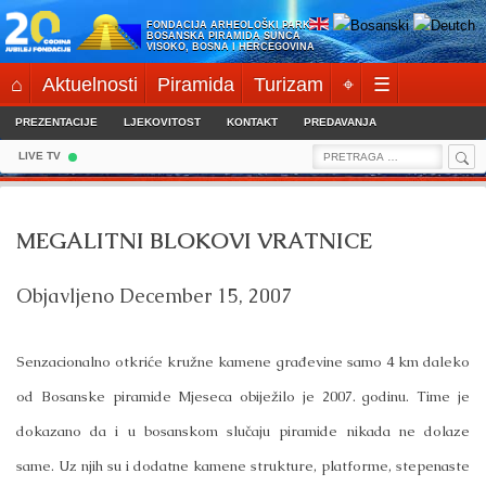
Skip
FONDACIJA ARHEOLOŠKI PARK:
to
BOSANSKA PIRAMIDA SUNCA
VISOKO, BOSNA I HERCEGOVINA
content
⌂
Aktuelnosti
Piramida
Turizam
⌖
☰
PREZENTACIJE
LJEKOVITOST
KONTAKT
PREDAVANJA
Sea
Search
LIVE TV
for:
MEGALITNI BLOKOVI VRATNICE
Objavljeno
December 15, 2007
Senzacionalno otkriće kružne kamene građevine samo 4 km daleko
od Bosanske piramide Mjeseca obiježilo je 2007. godinu. Time je
dokazano da i u bosanskom slučaju piramide nikada ne dolaze
same. Uz njih su i dodatne kamene strukture, platforme, stepenaste