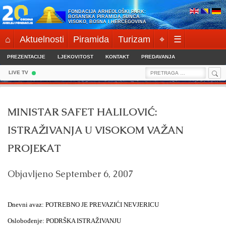
Skip
FONDACIJA ARHEOLOŠKI PARK:
to
BOSANSKA PIRAMIDA SUNCA
VISOKO, BOSNA I HERCEGOVINA
content
⌂
Aktuelnosti
Piramida
Turizam
⌖
☰
PREZENTACIJE
LJEKOVITOST
KONTAKT
PREDAVANJA
Sea
Search
LIVE TV
for:
MINISTAR SAFET HALILOVIĆ:
ISTRAŽIVANJA U VISOKOM VAŽAN
PROJEKAT
Objavljeno
September 6, 2007
Dnevni avaz:
POTREBNO JE PREVAZIĆI NEVJERICU
Oslobođenje:
PODRŠKA ISTRAŽIVANJU