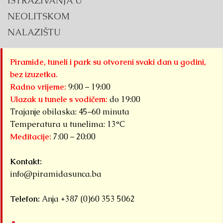
ISTRAŽIVANJA U
bit
NEOLITSKOM
do
NALAZIŠTU
tri
ve
D
Piramide, tuneli i park su otvoreni svaki dan u godini,
me
bez izuzetka.
sp
Radno vrijeme:
9:00 – 19:00
do
Ulazak u tunele s vodičem:
do 19:00
ok
Trajanje obilaska: 45–60 minuta
po
Temperatura u tunelima: 13°C
za
Meditacije:
7:00 – 20:00
na
Deta
Kontakt:
info@piramidasunca.ba
Telefon:
Anja +387 (0)60 353 5062