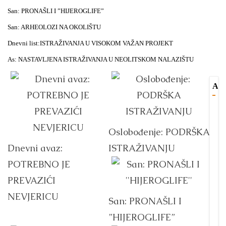
San:
PRONAŠLI I ”HIJEROGLIFE”
San:
ARHEOLOZI NA OKOLIŠTU
Dnevni list:
ISTRAŽIVANJA U VISOKOM VAŽAN PROJEKT
As:
NASTAVLJENA ISTRAŽIVANJA U NEOLITSKOM NALAZIŠTU
AK
V
B
R
U
u
i
Oslobođenje: PODRŠKA
A
s
p
Dnevni avaz:
ISTRAŽIVANJU
P
V
V
C
POTREBNO JE
Dr
P
M
PREVAZIĆI
S
S
O
I
NEVJERICU
San: PRONAŠLI I
T
u
V
”HIJEROGLIFE”
O
po
S