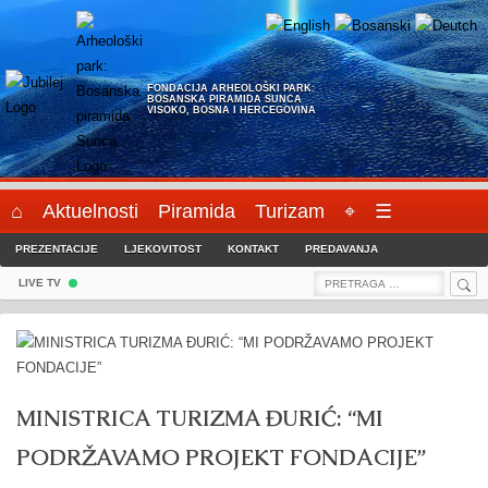
Skip
to
content
FONDACIJA ARHEOLOŠKI PARK:
BOSANSKA PIRAMIDA SUNCA
VISOKO, BOSNA I HERCEGOVINA
⌂
Aktuelnosti
Piramida
Turizam
⌖
☰
PREZENTACIJE
LJEKOVITOST
KONTAKT
PREDAVANJA
Sea
Search
LIVE TV
for:
MINISTRICA TURIZMA ĐURIĆ: “MI
PODRŽAVAMO PROJEKT FONDACIJE”