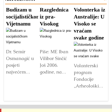
Budizam u
Razglednica
Volonterka iz
P
socijalističkom
iz pra-
Australije: U
d
Vijetnamu
Visokog
Visoko se
h
vraćam
tr
svake godine
V
Dr. Semir
Piše: ME Iban
Osmanagić u
Vilibor Sinčić
posjeti
Još 2006.
Volonterski
Dr
najvećem
godine, na
program
O
Budinom kipu
početku
Fondacije
o
u Vijetnamu:
istraživanja
„Arheološki
ot
da li je važna
Bosanske
park:
h
veličina?
doline
Bosanska
V
piramida, na
piramida
Detaljnije
Det