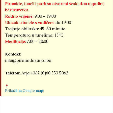
platou
Sunca“ već
Piramide, tuneli i park su otvoreni svaki dan u godini,
Piramide
godinama
bez izuzetka.
Sunca
predstavlja
Radno vrijeme:
9:00 – 19:00
pronađen je...
jedan od
Ulazak u tunele s vodičem:
do 19:00
najprepoznatljiviji
Detaljnije
Trajanje obilaska: 45–60 minuta
segmenata
Temperatura u tunelima: 13°C
Meditacije:
7:00 – 20:00
projekta
Bosanske
Kontakt:
doline
info@piramidasunca.ba
piramida.
Kroz...
Detaljnije
Telefon:
Anja +387 (0)60 353 5062
Prikaži na Google mapi