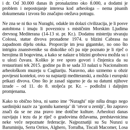
i dr. Od 30.000 danas ih pronalazimo oko 8.000, a dodatni je
problem i nepostojanje interesa kod arheologa – nema pisanih
dokumenata i izvora što značajno otežava potragu.
Ne zna se ni tko su Nuraghi, odakle im dolazi civilizacija, je li posve
autohtona i imaju li poveznicu s mističnim Morskim Ljudima
drevnog Mediterana (14-13 st. pr. Kr.). Dodatnu misteriju stvaraju
Colossi, statue divova pronađene 1974. u blizini Cabrasa na
zapadnom dijelu otoka. Proporcije im jesu gigantske, no ono što
intrigira znanstvenike su diskolike oči pa nije poznato je li riječ o
herojima ili bogovima, a kako se nalaze u blizini grobova možda su i
u ulozi čuvara. Koliko je sve sporo govori i činjenica da su
restaurirani tek 2015. godine pa ih se sada 33 nalazi u Nacionalnom
arheološkom muzeju u Cagliariju. Naravno, ako uzmemo u obzir
povijesni kontekst, ovo su najstariji mediteranski, a možda i europski
prikazi divova. Ono što je zasad sigurno je da su datumi njihove
izrade – od 11. do 8. stoljeća pr. Kr. – podložni i daljnjim
promjenama.
Kako to obično biva, ni samo ime ‘Nuraghi’ nije ništa drugo nego
sardinijski naziv za ‘gomilu kamenja’ ili ‘otvor u zemlji’, što zapravo
znači da se ne zna pravo ime dotične kulture. Arheolozi danas
razvijaju i tezu da je riječ o gradovima državama, predstavnicima
neke veće nepoznate federacije. Najpoznatiji su Su Nuraxi u
Baruminiju, Serra Orrios, Alghero, Torralba, Tiscali Macomer, Losa