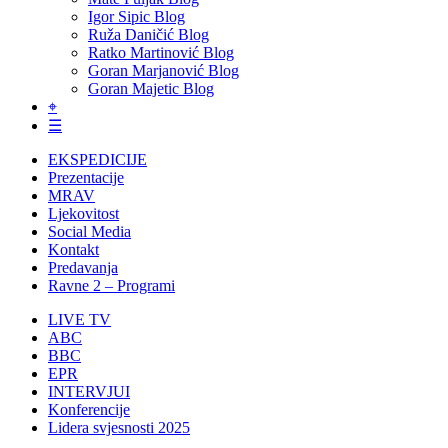
Igor Sipic Blog
Ruža Daničić Blog
Ratko Martinović Blog
Goran Marjanović Blog
Goran Majetic Blog
⌖
☰
EKSPEDICIJE
Prezentacije
MRAV
Ljekovitost
Social Media
Kontakt
Predavanja
Ravne 2 – Programi
LIVE TV
ABC
BBC
EPR
INTERVJUI
Konferencije
Lidera svjesnosti 2025