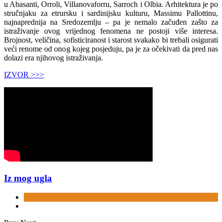
u Abasanti, Orroli, Villanovaforru, Sarroch i Olbia. Arhitektura je po
stručnjaku za etrursku i sardinijsku kulturu, Massimu Pallottinu,
najnaprednija na Sredozemlju – pa je nemalo začuđen zašto za
istraživanje ovog vrijednog fenomena ne postoji više interesa.
Brojnost, veličina, sofisticiranost i starost svakako bi trebali osigurati
veći renome od onog kojeg posjeduju, pa je za očekivati da pred nas
dolazi era njihovog istraživanja.
IZVOR >>>
Iz mog ugla