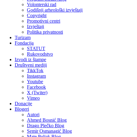
Volonterski rad
Godišnji arheološki izvještaji
Copyright
Promotivni centri
Izvještaji
Politika privatnosti
Turizam
Fondacija
STATUT
Rukovodstvo
Izvodi iz štampe
Društveni mediji
TikkTok
Instagram
Youtube
Facebook
X (Twiter)
Vimeo
Donacije
Blogeri
Autori
Ahmed Bosnić Blog
Drago Plečko Blog
Semir Osmanagić Blog
Mate Puljak Blog