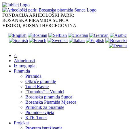
Skip
to
content
FONDACIJA ARHEOLOŠKI PARK:
BOSANSKA PIRAMIDA SUNCA
VISOKO, BOSNA I HERCEGOVINA
⌂
Aktuelnosti
Iz mog ugla
Piramida
Piramida
Otkriće piramide
Tunel Ravne
“Tumulus” u Vratnici
Bosanska piramida Sunca
Bosanska Piramida Mjeseca
Priručnik za piramide
Piramide svijeta
KTK Tunel
Projekat
Program istraživanja