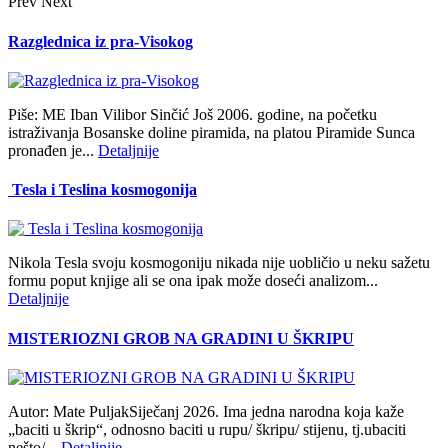
Prev
Next
Razglednica iz pra-Visokog
Piše: ME Iban Vilibor Sinčić Još 2006. godine, na početku
istraživanja Bosanske doline piramida, na platou Piramide Sunca
pronađen je...
Detaljnije
Tesla i Teslina kosmogonija
Nikola Tesla svoju kosmogoniju nikada nije uobličio u neku sažetu
formu poput knjige ali se ona ipak može doseći analizom...
Detaljnije
MISTERIOZNI GROB NA GRADINI U ŠKRIPU
Autor: Mate PuljakSiječanj 2026. Ima jedna narodna koja kaže
„baciti u škrip“, odnosno baciti u rupu/ škripu/ stijenu, tj.ubaciti
nešto/...
Detaljnije