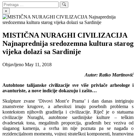
Search
Search
for:
×
MISTIČNA NURAGHI CIVILIZACIJA
Najnaprednija sredozemna kultura starog
vijeka dolazi sa Sardinije
Objavljeno
May 11, 2018
Autor: Ratko Martinović
Autohtone talijanske civilizacije sve više privlače arheologe i
avanturiste, a nove indicije dokazuju i zašto…
Skulpture zvane ‘Divovi Mont’e Prama’ i dan danas intrigiraju
znanstvene krugove, a arheolozi imaju posebnih problema s
kontekstom njihovih graditelja i civilizacije. Riječ je o statuama
civilizacije Nuraghi, autohtone sardinijske kulture – teškim
dvadesetak tona, megalitnih proporcija, građenih bez veziva od
slaganog kamenja, a svrha im nije poznata pa se nagađa o
rezidencijalnom momentu, vojnoj strateškoj komponenti, hramovima