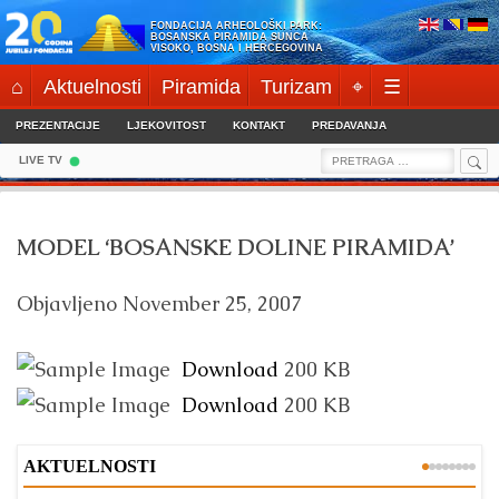
Skip
FONDACIJA ARHEOLOŠKI PARK:
to
BOSANSKA PIRAMIDA SUNCA
VISOKO, BOSNA I HERCEGOVINA
content
⌂
Aktuelnosti
Piramida
Turizam
⌖
☰
PREZENTACIJE
LJEKOVITOST
KONTAKT
PREDAVANJA
Sea
Search
LIVE TV
for:
MODEL ‘BOSANSKE DOLINE PIRAMIDA’
Objavljeno
November 25, 2007
Download
200 KB
Download
200 KB
AKTUELNOSTI