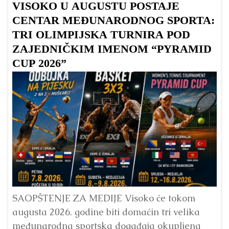
VISOKO U AUGUSTU POSTAJE
B
CENTAR MEĐUNARODNOG SPORTA:
TRI OLIMPIJSKA TURNIRA POD
ZAJEDNIČKIM IMENOM “PYRAMID
CUP 2026”
Dr
Bu
ve
SAOPŠTENJE ZA MEDIJE Visoko će tokom
augusta 2026. godine biti domaćin tri velika
međunarodna sportska događaja okupljena