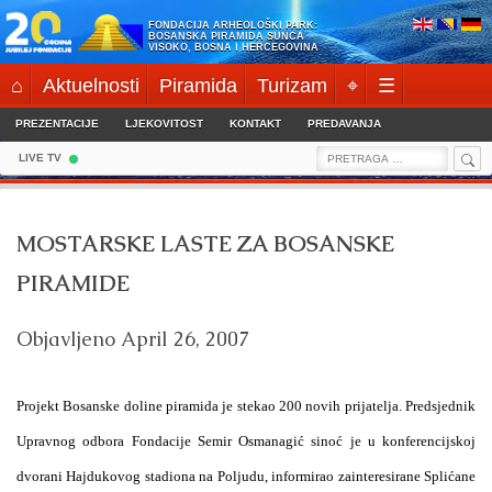
Skip
FONDACIJA ARHEOLOŠKI PARK:
to
BOSANSKA PIRAMIDA SUNCA
VISOKO, BOSNA I HERCEGOVINA
content
⌂
Aktuelnosti
Piramida
Turizam
⌖
☰
PREZENTACIJE
LJEKOVITOST
KONTAKT
PREDAVANJA
Sea
Search
LIVE TV
for:
MOSTARSKE LASTE ZA BOSANSKE
PIRAMIDE
Objavljeno
April 26, 2007
Projekt Bosanske doline piramida je stekao 200 novih prijatelja.
Predsjednik
Upravnog odbora Fondacije Semir Osmanagić sinoć je u konferencijskoj
dvorani Hajdukovog stadiona na Poljudu, informirao zainteresirane Splićane