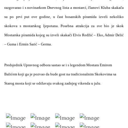
razgovarao i s novinarkom Dnevnog lista a mostarci, članovi Kluba skakača
su po prvi put ove godine, u čast bosanskih piramida izveli nekoliko
skokova s mostarskog ljepotana. Posebna atrakcija za sve bio je skok
Mostarska piramida kojeg su izveli skakači Elvis Redžić – Eko, Admir Delić
– Guma i Ermin Sarić – Germa.
Predsjednik Upravnog odbora sastao se i s legendom Mostara Emirom
Balićem koji ga je pozvao da bude gost na tradicionalnim Skokovima sa
Starog mosta koji se održavaju svakog zadnjeg vikenda u julu.