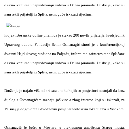
o istraživanjima i napredovanju radova u Dolini piramida. Utiske je, kako su
nam rekli prijatelji iz Splita, nemoguće iskazati riječima.
Projekt Bosanske doline piramida je stekao 200 novih prijatelja.
Predsjednik
Upravnog odbora Fondacije Semir Osmanagić sinoć je u konferencijskoj
dvorani Hajdukovog stadiona na Poljudu, informirao zainteresirane Splićane
o istraživanjima i napredovanju radova u Dolini piramida. Utiske je, kako su
nam rekli prijatelji iz Splita, nemoguće iskazati riječima.
Druženje je trajalo više od tri sata u toku kojih su posjetioci nastojali da kroz
dijalog s Osmanagićem saznaju još više a zbog interesa koji su iskazali, za
19. maj je dogovoren i dvodnevni posjet arheološkim lokacijama u Visokom.
Osmanagić je jučer u Mostaru, u prekrasnom ambijentu Starog mosta,