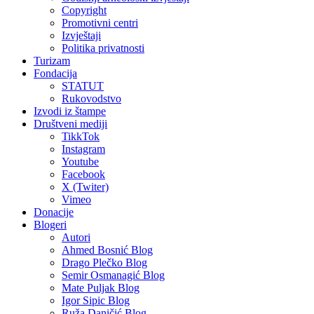
Copyright
Promotivni centri
Izvještaji
Politika privatnosti
Turizam
Fondacija
STATUT
Rukovodstvo
Izvodi iz štampe
Društveni mediji
TikkTok
Instagram
Youtube
Facebook
X (Twiter)
Vimeo
Donacije
Blogeri
Autori
Ahmed Bosnić Blog
Drago Plečko Blog
Semir Osmanagić Blog
Mate Puljak Blog
Igor Sipic Blog
Ruža Daničić Blog