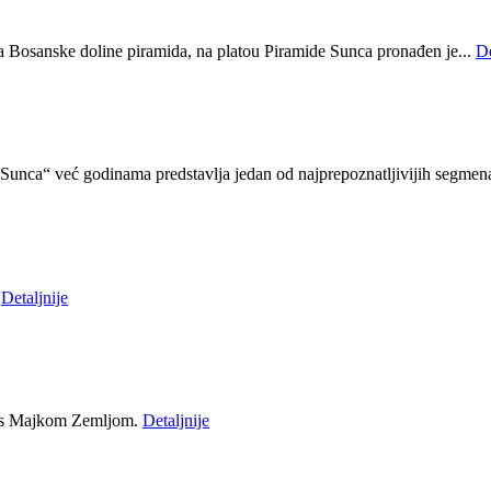
ja Bosanske doline piramida, na platou Piramide Sunca pronađen je...
De
unca“ već godinama predstavlja jedan od najprepoznatljivijih segmena
u
Detaljnije
iji s Majkom Zemljom.
Detaljnije