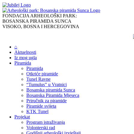
Skip
to
content
FONDACIJA ARHEOLOŠKI PARK:
BOSANSKA PIRAMIDA SUNCA
VISOKO, BOSNA I HERCEGOVINA
⌂
Aktuelnosti
Iz mog ugla
Piramida
Piramida
Otkriće piramide
Tunel Ravne
“Tumulus” u Vratnici
Bosanska piramida Sunca
Bosanska Piramida Mjeseca
Priručnik za piramide
Piramide svijeta
KTK Tunel
Projekat
Program istraživanja
Volonterski rad
Godišnji arheološki izvještaji