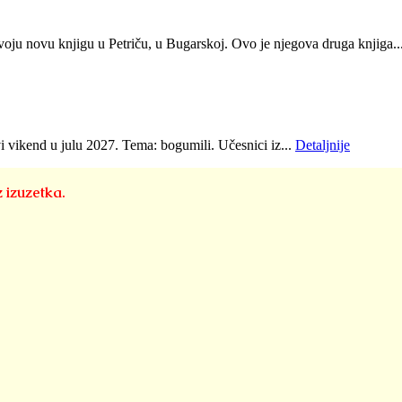
oju novu knjigu u Petriču, u Bugarskoj. Ovo je njegova druga knjiga..
i vikend u julu 2027. Tema: bogumili. Učesnici iz...
Detaljnije
z izuzetka.