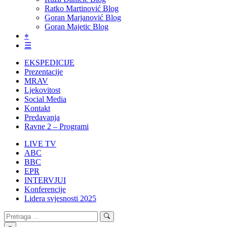
Ratko Martinović Blog
Goran Marjanović Blog
Goran Majetic Blog
⌖
☰
EKSPEDICIJE
Prezentacije
MRAV
Ljekovitost
Social Media
Kontakt
Predavanja
Ravne 2 – Programi
LIVE TV
ABC
BBC
EPR
INTERVJUI
Konferencije
Lidera svjesnosti 2025
Search
Search
for: