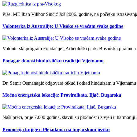
Piše: ME Iban Vilibor Sinčić Još 2006. godine, na početku istraživan
Volonterka iz Australije: U Visoko se vraćam svake godine
Volonterski program Fondacije „Arheološki park: Bosanska piramida S
Ponagar donosi hinduističku tradiciju Vijetnamu
Dr. Semir Osmanagić odgovara otkud i otkad hinduizam u Vijetnam
Moćna energetska lokacija: Proviralkata, Iljač, Bugarska
Naši preci, prije 7.000 godina, slavili su plodnost i živjeli u harmon
Promocija knjige o Plejadama na bugarskom jeziku