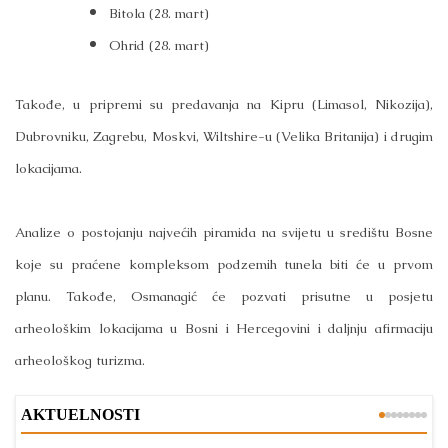
Bitola
(28. mart)
Ohrid (28. mart)
Takođe, u pripremi su predavanja na Kipru (Limasol, Nikozija),
Dubrovniku, Zagrebu, Moskvi, Wiltshire-u (Velika Britanija) i drugim
lokacijama.
Analize o postojanju najvećih piramida na svijetu u središtu Bosne
koje su praćene kompleksom podzemih tunela biti će u prvom
planu. Takođe, Osmanagić će pozvati prisutne u posjetu
arheološkim lokacijama u Bosni i Hercegovini i daljnju afirmaciju
arheološkog turizma.
AKTUELNOSTI