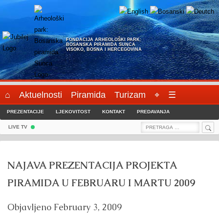
Skip
to
content
FONDACIJA ARHEOLOŠKI PARK:
BOSANSKA PIRAMIDA SUNCA
VISOKO, BOSNA I HERCEGOVINA
⌂
Aktuelnosti
Piramida
Turizam
⌖
☰
PREZENTACIJE
LJEKOVITOST
KONTAKT
PREDAVANJA
Sea
Search
LIVE TV
for:
NAJAVA PREZENTACIJA PROJEKTA
PIRAMIDA U FEBRUARU I MARTU 2009
Objavljeno
February 3, 2009