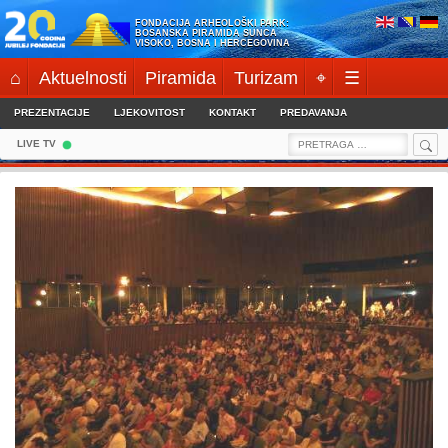
Skip
FONDACIJA ARHEOLOŠKI PARK:
to
BOSANSKA PIRAMIDA SUNCA
VISOKO, BOSNA I HERCEGOVINA
content
⌂
Aktuelnosti
Piramida
Turizam
⌖
☰
PREZENTACIJE
LJEKOVITOST
KONTAKT
PREDAVANJA
Sea
Search
LIVE TV
for: