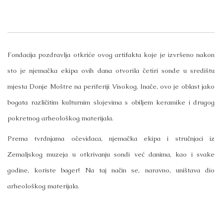
Fondacija pozdravlja otkriće ovog artifakta koje je izvršeno nakon
sto je njemačka ekipa ovih dana otvorila četiri sonde u središtu
mjesta Donje Moštre na periferiji Visokog. Inače, ovo je oblast jako
bogata različitim kulturnim slojevima s obiljem keramike i drugog
pokretnog arheološkog materijala.
Prema tvrdnjama očevidaca, njemačka ekipa i stručnjaci iz
Zemaljskog muzeja u otkrivanju sondi već danima, kao i svake
godine, koriste bager! Na taj način se, naravno, uništava dio
arheološkog materijala.