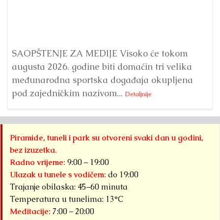
Bu
ve
SAOPŠTENJE ZA MEDIJE Visoko će tokom
augusta 2026. godine biti domaćin tri velika
međunarodna sportska događaja okupljena
pod zajedničkim nazivom...
Detaljnije
Piramide, tuneli i park su otvoreni svaki dan u godini,
bez izuzetka.
Radno vrijeme:
9:00 – 19:00
Ulazak u tunele s vodičem:
do 19:00
Trajanje obilaska: 45–60 minuta
Temperatura u tunelima: 13°C
Meditacije:
7:00 – 20:00