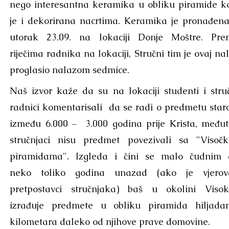
nego interesantna keramika u obliku piramide k
je i dekorirana nacrtima. Keramika je pronađen
utorak 23.09. na lokaciji Donje Moštre. Pr
riječima radnika na lokaciji, Stručni tim je ovaj na
proglasio nalazom sedmice.
Naš izvor kaže da su na lokaciji studenti i stru
radnici komentarisali da se radi o predmetu sta
između 6.000 – 3.000 godina prije Krista, među
stručnjaci nisu predmet povezivali sa "Visoč
piramidama". Izgleda i čini se malo čudnim
neko toliko godina unazad (ako je vjerova
pretpostavci stručnjaka) baš u okolini Viso
izrađuje predmete u obliku piramida hiljad
kilometara daleko od njihove prave domovine.