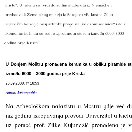
Krista“.
U tekstu se tvrdi da su tim studenata iz Njemačke i
predstavnik Zemaljskog muzeja iz Sarajeva viši kustos Zilka
Kujundžić-Vejzagić ovaj artifakt progalsili „nalazom sedmice“ i da su
„komentarisali“ da se radi o „predmetu starom između 6000-3000
godina prije Krista“.
U Donjem Moštru pronađena keramika u obliku piramide st
između 6000 – 3000 godina prije Krista
26.09.2008. @ 18:53
Adnan Jašarspahić
Na Arheološkom nalazištu u Moštru gdje već d
niz godina iskopavanja provodi Univerzitet u Kielu
uz pomoć prof. Zilke Kujundžić pronađena je v