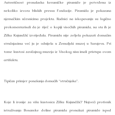
Autentičnost pronalaska keramičke piramide je potvrđena iz
nekoliko izvora bliskih pressu Fondacije. Piramida je pokazana
njemačkim učesnicima projekta. Radnici na iskopavanju su logično
prokomentarisali da je riječ o kopiji visočkih piramida, na sta ih je
Zilka Kujundžić izvrijeđala. Piramidu nije zeljela pokazati domaćim
stručnjacima već ju je odnijela u Zemaljski muzej u Sarajevu. Pri
tome kustosi zavičajnog muzeja iz Visokog nisu imali pristupa ovom
artifaktu.
Tipičan primjer ponašanja domaćih “stručnjaka”.
Koje li ironije za višu kustosicu Zilku Kujundžić? Najveći protivnik
istraživanja Bosanske doline piramida pronalazi piramide ispod