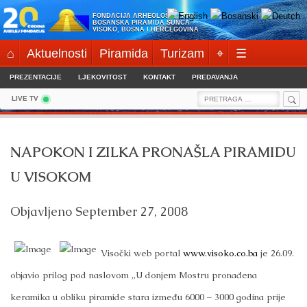
Skip
FONDACIJA ARHEOLOŠKI PARK:
to
BOSANSKA PIRAMIDA SUNCA
VISOKO, BOSNA I HERCEGOVINA
content
⌂
Aktuelnosti
Piramida
Turizam
⌖
☰
PREZENTACIJE
LJEKOVITOST
KONTAKT
PREDAVANJA
Sea
Search
LIVE TV
for:
NAPOKON I ZILKA PRONAŠLA PIRAMIDU
U VISOKOM
Objavljeno
September 27, 2008
Visočki web portal
www.visoko.co.ba
je 26.09.
objavio prilog pod naslovom „U donjem Mostru pronađena
keramika u obliku piramide stara između 6000 – 3000 godina prije