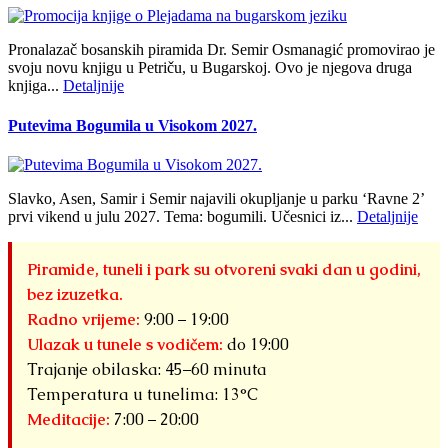
Pronalazač bosanskih piramida Dr. Semir Osmanagić promovirao je
svoju novu knjigu u Petriču, u Bugarskoj. Ovo je njegova druga
knjiga...
Detaljnije
Putevima Bogumila u Visokom 2027.
Slavko, Asen, Samir i Semir najavili okupljanje u parku ‘Ravne 2’
prvi vikend u julu 2027. Tema: bogumili. Učesnici iz...
Detaljnije
Piramide, tuneli i park su otvoreni svaki dan u godini,
bez izuzetka.
Radno vrijeme:
9:00 – 19:00
Ulazak u tunele s vodičem:
do 19:00
Trajanje obilaska: 45–60 minuta
Temperatura u tunelima: 13°C
Meditacije:
7:00 – 20:00