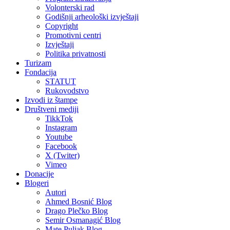
Volonterski rad
Godišnji arheološki izvještaji
Copyright
Promotivni centri
Izvještaji
Politika privatnosti
Turizam
Fondacija
STATUT
Rukovodstvo
Izvodi iz štampe
Društveni mediji
TikkTok
Instagram
Youtube
Facebook
X (Twiter)
Vimeo
Donacije
Blogeri
Autori
Ahmed Bosnić Blog
Drago Plečko Blog
Semir Osmanagić Blog
Mate Puljak Blog