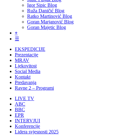
Igor Sipic Blog
Ruža Daničić Blog
Ratko Martinović Blog
Goran Marjanović Blog
Goran Majetic Blog
⌖
☰
EKSPEDICIJE
Prezentacije
MRAV
Ljekovitost
Social Media
Kontakt
Predavanja
Ravne 2 – Programi
LIVE TV
ABC
BBC
EPR
INTERVJUI
Konferencije
Lidera svjesnosti 2025