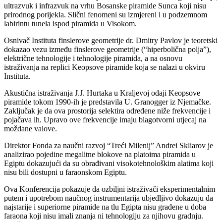
ultrazvuk i infrazvuk na vrhu Bosanske piramide Sunca koji nisu
prirodnog porijekla. Slični fenomeni su izmjereni i u podzemnom
labirintu tunela ispod piramida u Visokom.
Osnivač Instituta finslerove geometrije dr. Dmitry Pavlov je teoretski
dokazao vezu između finslerove geometrije (“hiperbolična polja”),
električne tehnologije i tehnologije piramida, a na osnovu
istraživanja na replici Keopsove piramide koja se nalazi u okviru
Instituta.
Akustična istraživanja J.J. Hurtaka u Kraljevoj odaji Keopsove
piramide tokom 1990-ih je predstavila U. Granogger iz Njemačke.
Zaključak je da ova prostorija selektira određene niže frekvencije i
pojačava ih. Upravo ove frekvencije imaju blagotvorni utjecaj na
moždane valove.
Direktor Fonda za naučni razvoj “Treći Milenij” Andrei Skliarov je
analizirao pojedine megalitne blokove na platoima piramida u
Egiptu dokazujući da su obrađivani visokotehnološkim alatima koji
nisu bili dostupni u faraonskom Egiptu.
Ova Konferencija pokazuje da ozbiljni istraživači eksperimentalnim
putem i upotrebom naučnog instrumentarija ubjedljivo dokazuju da
najstarije i superiorne piramide na tlu Egipta nisu građene u doba
faraona koji nisu imali znanja ni tehnologiju za njihovu gradnju.