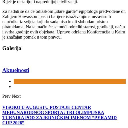
Riječ je o starijoj i naprednijoj ciivilizaciji.
Za nadati se da će odlaskom „stare garde” egiptologa predvođene dr.
Zahijem Hawassom pasti i barijere istraživanjima nezavisnih
naučnika iz svijeta koji do sada nisu imali slobodan pristup
piramidama. Na taj način će se moći odrediti starost, graditelji, način
i svrha gradnje ovih objekata. Upravo održana Konferencija u Kairu
je značajan pomak u tom pravcu.
Galerija
Aktuelnosti
Prev
Next
VISOKO U AUGUSTU POSTAJE CENTAR
MEĐUNARODNOG SPORTA: TRI OLIMPIJSKA
TURNIRA POD ZAJEDNIČKIM IMENOM “PYRAMID
CUP 2026”