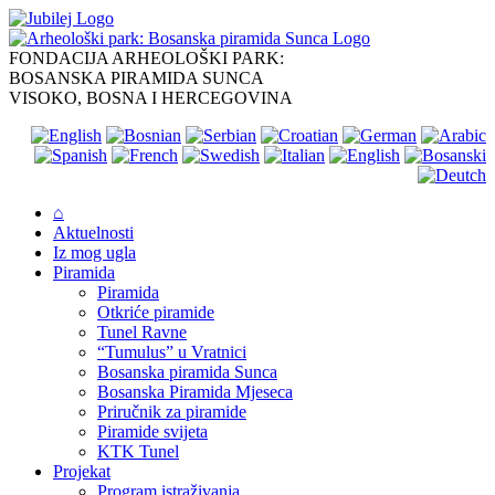
Skip
to
content
FONDACIJA ARHEOLOŠKI PARK:
BOSANSKA PIRAMIDA SUNCA
VISOKO, BOSNA I HERCEGOVINA
⌂
Aktuelnosti
Iz mog ugla
Piramida
Piramida
Otkriće piramide
Tunel Ravne
“Tumulus” u Vratnici
Bosanska piramida Sunca
Bosanska Piramida Mjeseca
Priručnik za piramide
Piramide svijeta
KTK Tunel
Projekat
Program istraživanja