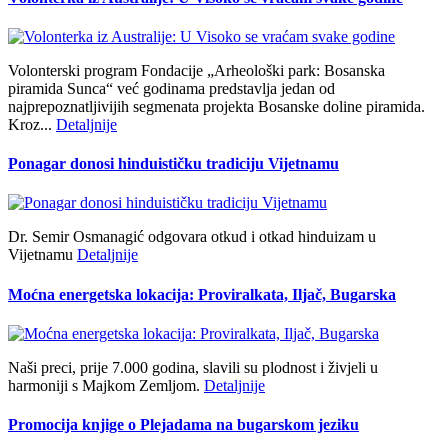
Volonterski program Fondacije „Arheološki park: Bosanska
piramida Sunca“ već godinama predstavlja jedan od
najprepoznatljivijih segmenata projekta Bosanske doline piramida.
Kroz...
Detaljnije
Ponagar donosi hinduističku tradiciju Vijetnamu
Dr. Semir Osmanagić odgovara otkud i otkad hinduizam u
Vijetnamu
Detaljnije
Moćna energetska lokacija: Proviralkata, Iljač, Bugarska
Naši preci, prije 7.000 godina, slavili su plodnost i živjeli u
harmoniji s Majkom Zemljom.
Detaljnije
Promocija knjige o Plejadama na bugarskom jeziku