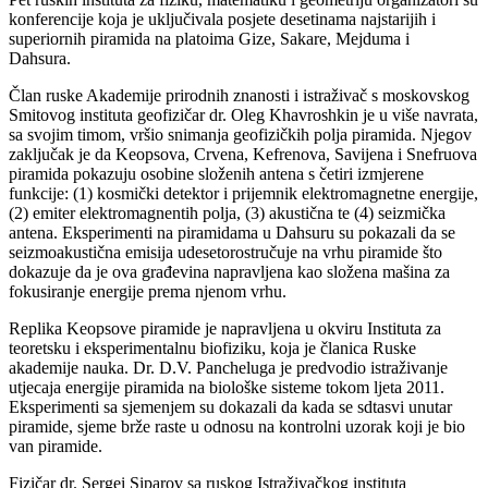
konferencije koja je uključivala posjete desetinama najstarijih i
superiornih piramida na platoima Gize, Sakare, Mejduma i
Dahsura.
Član ruske Akademije prirodnih znanosti i istraživač s moskovskog
Smitovog instituta geofizičar dr. Oleg Khavroshkin je u više navrata,
sa svojim timom, vršio snimanja geofizičkih polja piramida. Njegov
zaključak je da Keopsova, Crvena, Kefrenova, Savijena i Snefruova
piramida pokazuju osobine složenih antena s četiri izmjerene
funkcije: (1) kosmički detektor i prijemnik elektromagnetne energije,
(2) emiter elektromagnentih polja, (3) akustična te (4) seizmička
antena. Eksperimenti na piramidama u Dahsuru su pokazali da se
seizmoakustična emisija udesetorostručuje na vrhu piramide što
dokazuje da je ova građevina napravljena kao složena mašina za
fokusiranje energije prema njenom vrhu.
Replika Keopsove piramide je napravljena u okviru Instituta za
teoretsku i eksperimentalnu biofiziku, koja je članica Ruske
akademije nauka. Dr. D.V. Pancheluga je predvodio istraživanje
utjecaja energije piramida na biološke sisteme tokom ljeta 2011.
Eksperimenti sa sjemenjem su dokazali da kada se sdtasvi unutar
piramide, sjeme brže raste u odnosu na kontrolni uzorak koji je bio
van piramide.
Fizičar dr. Sergei Siparov sa ruskog Istraživačkog instituta