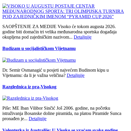
SAOPŠTENJE ZA MEDIJE Visoko će tokom augusta 2026.
godine biti domaćin tri velika međunarodna sportska događaja
okupljena pod zajedničkim nazivom...
Detaljnije
Budizam u socijalističkom Vijetnamu
Dr. Semir Osmanagić u posjeti najvećem Budinom kipu u
Vijetnamu: da li je važna veličina?
Detaljnije
Razglednica iz pra-Visokog
Piše: ME Iban Vilibor Sinčić Još 2006. godine, na početku
istraživanja Bosanske doline piramida, na platou Piramide Sunca
pronađen je...
Detaljnije
Volonterka iz Australije: U Visoko se vraćam svake godine