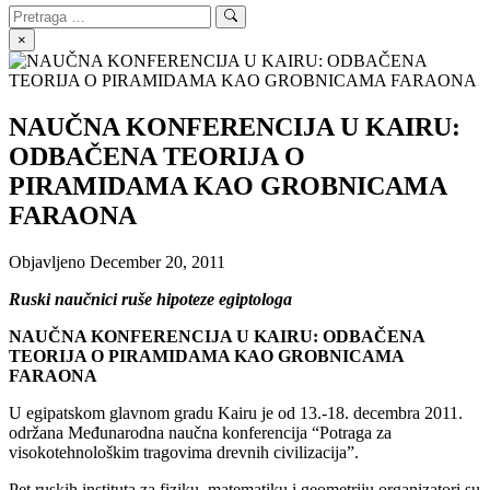
Search
Search
for:
×
NAUČNA KONFERENCIJA U KAIRU:
ODBAČENA TEORIJA O
PIRAMIDAMA KAO GROBNICAMA
FARAONA
Objavljeno
December 20, 2011
Ruski naučnici ruše hipoteze egiptologa
NAUČNA KONFERENCIJA U KAIRU:
ODBAČENA
TEORIJA O PIRAMIDAMA KAO GROBNICAMA
FARAONA
U egipatskom glavnom gradu Kairu je od 13.-18. decembra 2011.
održana Međunarodna naučna konferencija “Potraga za
visokotehnološkim tragovima drevnih civilizacija”.
Pet ruskih instituta za fiziku, matematiku i geometriju organizatori su