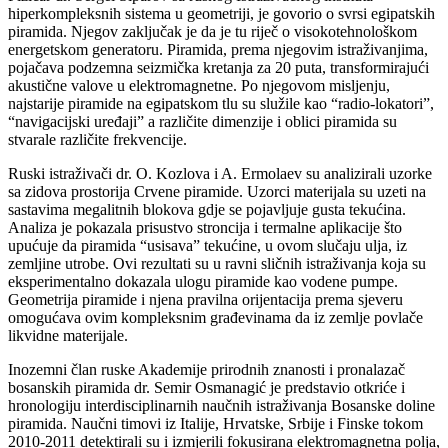
hiperkompleksnih sistema u geometriji, je govorio o svrsi egipatskih
piramida. Njegov zaključak je da je tu riječ o visokotehnološkom
energetskom generatoru. Piramida, prema njegovim istraživanjima,
pojačava podzemna seizmička kretanja za 20 puta, transformirajući
akustične valove u elektromagnetne. Po njegovom misljenju,
najstarije piramide na egipatskom tlu su služile kao “radio-lokatori”,
“navigacijski uređaji” a različite dimenzije i oblici piramida su
stvarale različite frekvencije.
Ruski istraživači dr. O. Kozlova i A. Ermolaev su analizirali uzorke
sa zidova prostorija Crvene piramide. Uzorci materijala su uzeti na
sastavima megalitnih blokova gdje se pojavljuje gusta tekućina.
Analiza je pokazala prisustvo stroncija i termalne aplikacije što
upućuje da piramida “usisava” tekućine, u ovom slučaju ulja, iz
zemljine utrobe. Ovi rezultati su u ravni sličnih istraživanja koja su
eksperimentalno dokazala ulogu piramide kao vodene pumpe.
Geometrija piramide i njena pravilna orijentacija prema sjeveru
omogućava ovim kompleksnim građevinama da iz zemlje povlače
likvidne materijale.
Inozemni član ruske Akademije prirodnih znanosti i pronalazač
bosanskih piramida dr. Semir Osmanagić je predstavio otkriće i
hronologiju interdisciplinarnih naučnih istraživanja Bosanske doline
piramida. Naučni timovi iz Italije, Hrvatske, Srbije i Finske tokom
2010-2011 detektirali su i izmjerili fokusirana elektromagnetna polja,