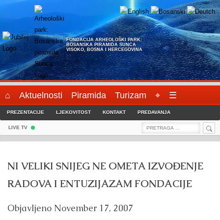
Skip
to
content
FONDACIJA ARHEOLOŠKI PARK:
BOSANSKA PIRAMIDA SUNCA
VISOKO, BOSNA I HERCEGOVINA
⌂
Aktuelnosti
Piramida
Turizam
⌖
☰
PREZENTACIJE
LJEKOVITOST
KONTAKT
PREDAVANJA
Sea
Search
LIVE TV
for:
NI VELIKI SNIJEG NE OMETA IZVOĐENJE
RADOVA I ENTUZIJAZAM FONDACIJE
Objavljeno
November 17, 2007