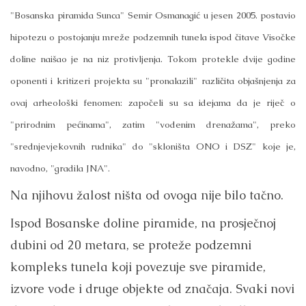
"Bosanska piramida Sunca" Semir Osmanagić u jesen 2005. postavio
hipotezu o postojanju mreže podzemnih tunela ispod čitave Visočke
doline naišao je na niz protivljenja. Tokom protekle dvije godine
oponenti i kritizeri projekta su "pronalazili" različita objašnjenja za
ovaj arheološki fenomen: započeli su sa idejama da je riječ o
"prirodnim pećinama", zatim "vodenim drenažama", preko
"srednjevjekovnih rudnika" do "skloništa ONO i DSZ" koje je,
navodno, "gradila JNA".
Na njihovu žalost ništa od ovoga nije bilo tačno.
Ispod Bosanske doline piramide, na prosječnoj
dubini od 20 metara, se proteže podzemni
kompleks tunela koji povezuje sve piramide,
izvore vode i druge objekte od značaja. Svaki novi