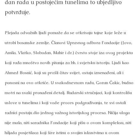
dan rada u postojećim tunelima to ubjedljivo
potvrđuje.
Plejada odvažnih ljudi pomaže da se otkrivaju tajne koje leže u
utrobi bosanske zemlje. Članovi Upravnog odbora Fondacije (Jovo,
Amila, Vlatko, Slobodan, Mahir i dr.) čvrsto stoje iza ovog projekta
koji rađa mnoštvo novih pitanja za bh. i svjetsku istoriju. Ljudi kao
Ahmed Bosnić, koji su prošli čitav svijet, ostaju iznenađeni, ali i
ponosni na ovo otkriće. U svakodnevnom radu, Goran Čakic, budno
motri na svaki pronađeni detalj. Rudarski stručnjaci, koji kontrolišu
uslove u tunelima i koji vode proces podgrađivanja, te svi ostali
radnici postaju dio jednog važnog istorijskog procesa. Ničija uloga
nije mala, niti saradnika Fondacije koji pišu o ovom kompleksu, niti
hiljada posjetilaca koji šire istinu o svojim iskustvima u ovom