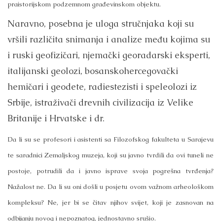
praistorijskom podzemnom građevinskom objektu.
Naravno, posebna je uloga stručnjaka koji su
vršili različita snimanja i analize među kojima su
i ruski geofizičari, njemački georadarski eksperti,
italijanski geolozi, bosanskohercegovački
hemičari i geodete, radiestezisti i speleolozi iz
Srbije, istraživači drevnih civilizacija iz Velike
Britanije i Hrvatske i dr.
Da li su se profesori i asistenti sa Filozofskog fakulteta u Sarajevu
te saradnici Zemaljskog muzeja, koji su javno tvrdili da ovi tuneli ne
postoje, potrudili da i javno isprave svoja pogrešna tvrđenja?
Nažalost ne. Da li su oni došli u posjetu ovom važnom arheološkom
kompleksu? Ne, jer bi se čitav njihov svijet, koji je zasnovan na
odbijanju novog i nepoznatog, jednostavno srušio.