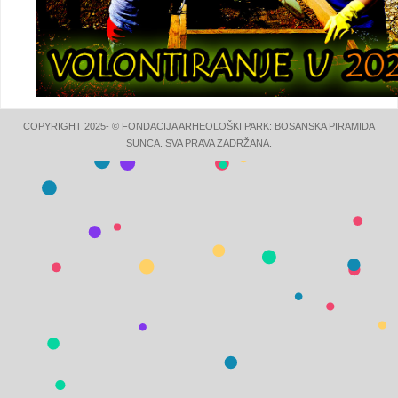
COPYRIGHT 2025- © FONDACIJA ARHEOLOŠKI PARK: BOSANSKA PIRAMIDA
SUNCA. SVA PRAVA ZADRŽANA.