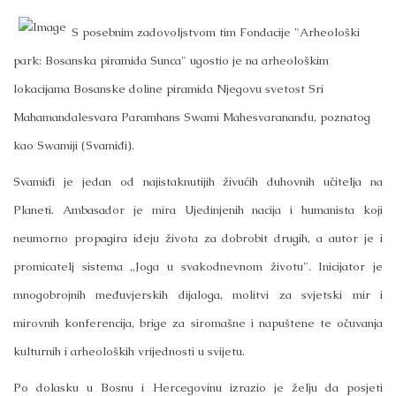
S posebnim zadovoljstvom tim Fondacije "Arheološki
park: Bosanska piramida Sunca" ugostio je na arheološkim
lokacijama Bosanske doline piramida Njegovu svetost Sri
Mahamandalesvara Paramhans Swami Mahesvaranandu, poznatog
kao Swamiji (Svamiđi).
Svamiđi je jedan od najistaknutijih živućih duhovnih učitelja na
Planeti. Ambasador je mira Ujedinjenih nacija i humanista koji
neumorno propagira ideju života za dobrobit drugih, a autor je i
promicatelj sistema „Joga u svakodnevnom životu". Inicijator je
mnogobrojnih međuvjerskih dijaloga, molitvi za svjetski mir i
mirovnih konferencija, brige za siromašne i napuštene te očuvanja
kulturnih i arheoloških vrijednosti u svijetu.
Po dolasku u Bosnu i Hercegovinu izrazio je želju da posjeti