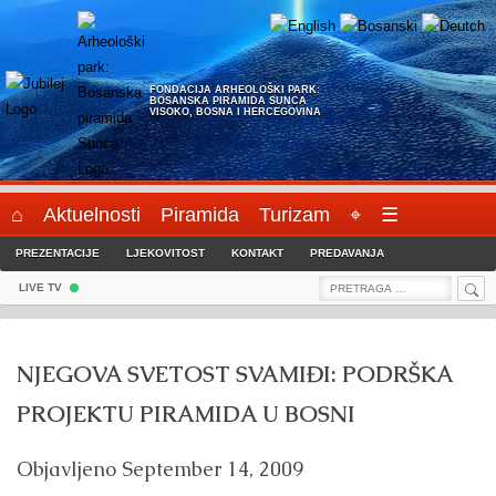
Skip
to
content
FONDACIJA ARHEOLOŠKI PARK:
BOSANSKA PIRAMIDA SUNCA
VISOKO, BOSNA I HERCEGOVINA
⌂
Aktuelnosti
Piramida
Turizam
⌖
☰
PREZENTACIJE
LJEKOVITOST
KONTAKT
PREDAVANJA
Sea
Search
LIVE TV
for:
NJEGOVA SVETOST SVAMIĐI: PODRŠKA
PROJEKTU PIRAMIDA U BOSNI
Objavljeno
September 14, 2009