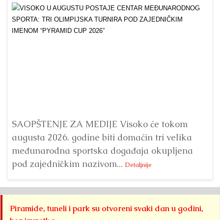
Dr
Bu
ve
SAOPŠTENJE ZA MEDIJE Visoko će tokom
augusta 2026. godine biti domaćin tri velika
međunarodna sportska događaja okupljena
pod zajedničkim nazivom...
Detaljnije
Piramide, tuneli i park su otvoreni svaki dan u godini,