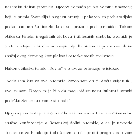
Bosansku dolinu piramida. Njegov domaćin je bio Semir Osmanagić
koji je primio Svamiđija i njegovu pratnju i pokazao im prahistorijsku
podzemnu mrežu tunela koja se pruža ispod piramida. Tokom
obilaska tunela, megalitnih blokova i uklesanih simbola, Svamiđi je
često zastajao, obraćao se svojim sljedbenicima i upozoravao ih na
značaj ovog drevnog kompleksa i ostatke starih civilizacija.
Nakon obilaska tunela „Ravne" u izjavi za televiziju je istakao:
„Kada sam čuo za ove piramide kazao sam da ću doći i vidjeti ih i,
evo, tu sam. Drago mi je bilo da mogu vidjeti novu kulturu i izraziti
podršku Semiru u ovome što radi."
Njegovoj svetosti je uručen i Zbornik radova s Prve međunarodne
naučne konferencije o Bosanskoj dolini piramida, a on je uzvratio
donacijom za Fondaciju i obećanjem da će pratiti progres na ovom