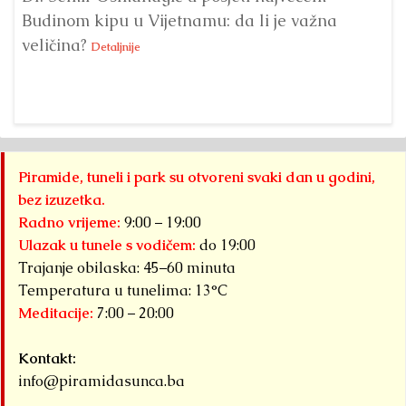
Budinom kipu u Vijetnamu: da li je važna
po
veličina?
na
Detaljnije
Piramide, tuneli i park su otvoreni svaki dan u godini,
bez izuzetka.
Radno vrijeme:
9:00 – 19:00
Ulazak u tunele s vodičem:
do 19:00
Trajanje obilaska: 45–60 minuta
Temperatura u tunelima: 13°C
Meditacije:
7:00 – 20:00
Kontakt:
info@piramidasunca.ba