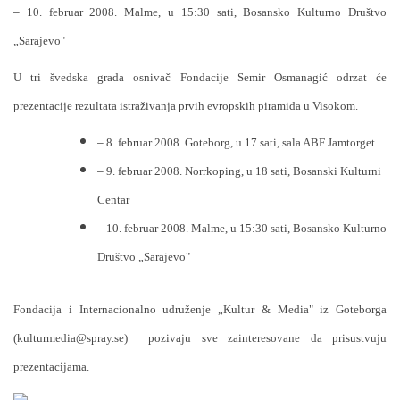
–
10. februar 2008.
Malme, u 15:30 sati, Bosansko Kulturno Društvo
„Sarajevo"
U tri švedska grada osnivač Fondacije Semir Osmanagić odrzat će
prezentacije rezultata istraživanja prvih evropskih piramida u Visokom.
–
8. februar 2008.
Goteborg, u 17 sati, sala ABF Jamtorget
–
9. februar 2008. Norrkoping, u 18 sati, Bosanski Kulturni
Centar
–
10. februar 2008.
Malme, u 15:30 sati, Bosansko Kulturno
Društvo „Sarajevo"
Fondacija i Internacionalno udruženje „Kultur & Media" iz Goteborga
(kulturmedia@spray.se)
pozivaju sve zainteresovane da prisustvuju
prezentacijama.