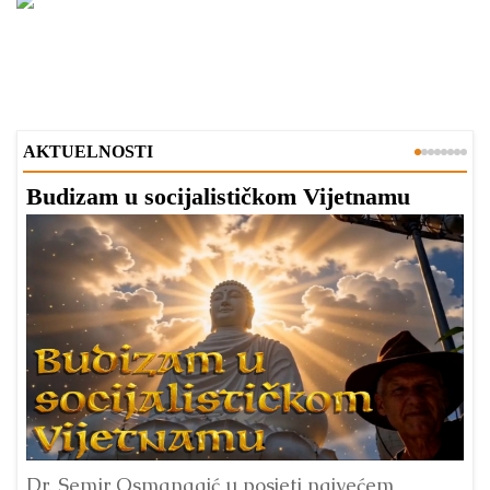
AKTUELNOSTI
Budizam u socijalističkom Vijetnamu
R
Dr. Semir Osmanagić u posjeti najvećem
Pi