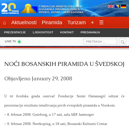
Skip
FONDACIJA ARHEOLOŠKI PARK:
to
BOSANSKA PIRAMIDA SUNCA
VISOKO, BOSNA I HERCEGOVINA
content
⌂
Aktuelnosti
Piramida
Turizam
⌖
☰
PREZENTACIJE
LJEKOVITOST
KONTAKT
PREDAVANJA
Sea
Search
LIVE TV
for:
NOĆI BOSANSKIH PIRAMIDA U ŠVEDSKOJ
Objavljeno
January 29, 2008
U tri švedska grada osnivač Fondacije Semir Osmanagić odrzat će
prezentacije rezultata istraživanja prvih evropskih piramida u Visokom.
–
8. februar 2008.
Goteborg, u 17 sati, sala ABF Jamtorget
–
9. februar 2008. Norrkoping, u 18 sati, Bosanski Kulturni Centar