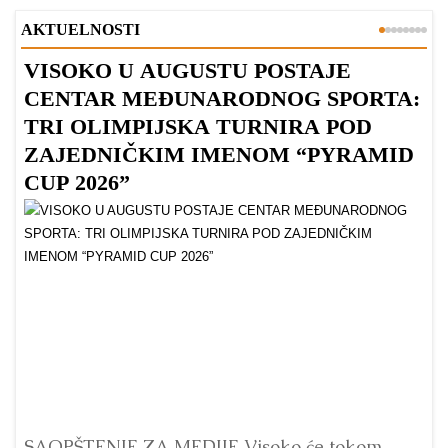
AKTUELNOSTI
VISOKO U AUGUSTU POSTAJE
B
CENTAR MEĐUNARODNOG SPORTA:
TRI OLIMPIJSKA TURNIRA POD
ZAJEDNIČKIM IMENOM “PYRAMID
CUP 2026”
Dr
Bu
ve
SAOPŠTENJE ZA MEDIJE Visoko će tokom