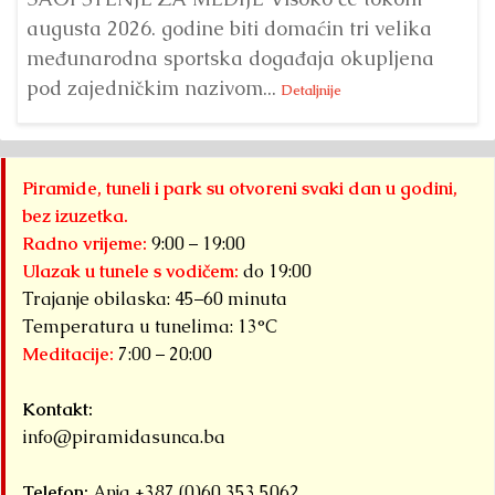
augusta 2026. godine biti domaćin tri velika
međunarodna sportska događaja okupljena
pod zajedničkim nazivom...
Detaljnije
Piramide, tuneli i park su otvoreni svaki dan u godini,
bez izuzetka.
Radno vrijeme:
9:00 – 19:00
Ulazak u tunele s vodičem:
do 19:00
Trajanje obilaska: 45–60 minuta
Temperatura u tunelima: 13°C
Meditacije:
7:00 – 20:00
Kontakt:
info@piramidasunca.ba
Telefon:
Anja +387 (0)60 353 5062