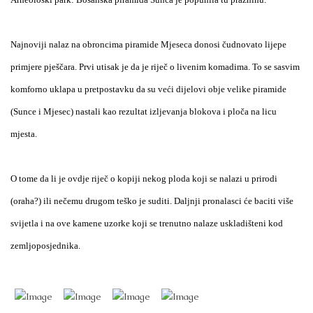
Najnoviji nalaz na obroncima piramide Mjeseca donosi čudnovato lijepe
primjere pješčara. Prvi utisak je da je riječ o livenim komadima. To se sasvim
komforno uklapa u pretpostavku da su veći dijelovi obje velike piramide
(Sunce i Mjesec) nastali kao rezultat izljevanja blokova i ploča na licu
mjesta.
O tome da li je ovdje riječ o kopiji nekog ploda koji se nalazi u prirodi
(oraha?) ili nečemu drugom teško je suditi. Daljnji pronalasci će baciti više
svijetla i na ove kamene uzorke koji se trenutno nalaze uskladišteni kod
zemljoposjednika.