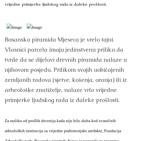
vrijedne primjerke ljudskog rada iz daleke prošlosti.
Bosanska piramida Mjeseca je vrelo tajni.
Vlasnici parcela imaju jedinstvenu priliku da
tvrde da se dijelovi drevnih piramida nalaze u
njihovom posjedu. Prilikom svojih uobičajenih
zemljanih radova (sjetve, košenja, oranja) ili iz
arheološke znatiželje, nalaze vrlo vrijedne
primjerke ljudskog rada iz daleke prošlosti.
Za razliku od prošlih decenija kada nije bilo sluha kod zvaničnih
arheoloških institucija za vrijedne prahistorijske artifakte, Fondacija
Arheološki park: Bosanska piramida Sunca je popunila tu prazninu.