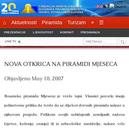
Skip
FONDACIJA ARHEOLOŠKI PARK:
to
BOSANSKA PIRAMIDA SUNCA
VISOKO, BOSNA I HERCEGOVINA
content
⌂
Aktuelnosti
Piramida
Turizam
⌖
☰
PREZENTACIJE
LJEKOVITOST
KONTAKT
PREDAVANJA
Sea
Search
LIVE TV
for:
NOVA OTKRICA NA PIRAMIDI MJESECA
Objavljeno
May 10, 2007
Bosanska piramida Mjeseca je vrelo tajni. Vlasnici parcela imaju
jedinstvenu priliku da tvrde da se dijelovi drevnih piramida nalaze u
njihovom posjedu. Prilikom svojih uobičajenih zemljanih radova
(sjetve, košenja, oranja) ili iz arheološke znatiželje, nalaze vrlo